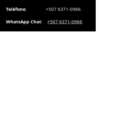
Teléfono
:
+507 6371-0966
WhatsApp Chat
:
+507 6371-0966
Correo
:
pedidos@graphicsupply.com.pa
Horario
:
Lunes a Viernes:
8:30am a
5pm
Sábado
: 8:30am a
5pm
Domingo: 10am a
2pm
SUCURSAL TRANSISTMICA
Dirección
: Plaza Comercial, PH
Millenium Park, vía Simón Bolívar,
local #8, Betania,