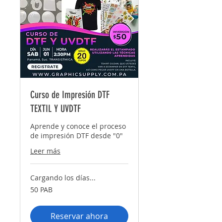
Curso de Impresión DTF
TEXTIL Y UVDTF
Aprende y conoce el proceso
de impresión DTF desde "0"
Leer más
Cargando los días...
50
50 PAB
balboas
panameños
Reservar ahora