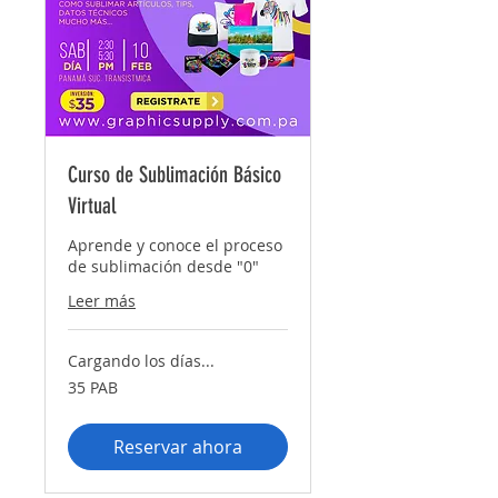
Curso de Sublimación Básico
Virtual
Aprende y conoce el proceso
de sublimación desde "0"
Leer más
Cargando los días...
35
35 PAB
balboas
panameños
Reservar ahora