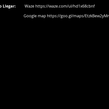
o Llegar:
Waze
https://waze.com/ul/hd1x68cbnf
oogle map
https://goo.gl/maps/EtzkBew2yM