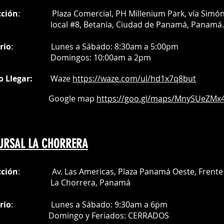
cción
: Plaza Comercial, PH Millenium Park, vía Simó
al #8, Betania, Ciudad de Panamá, Panamá.
rio
:
Lunes a Sábado: 8:30am a 5:00pm
Do
mingos:
10:00am a 2pm
o Llegar:
Waze
https://waze.com/
ul/hd1x7q
8but
oogle map
https://goo.gl/maps/MnySUeZMx4
URSAL LA CHORRERA
cción
: Av. Las Americas, Plaza Panamá Oeste, Frente 
a Chorrera,
Panamá
rio
:
Lunes a Sábado: 9:30am a 6pm
Do
mingo y Feriados:
CERRADOS