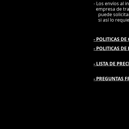
- Los envíos al i
e
mpre
sa de tr
puede solicit
si así lo requi
- POLITICAS D
- POLITICAS DE
- L
ISTA DE PREC
- PREGUNTAS F