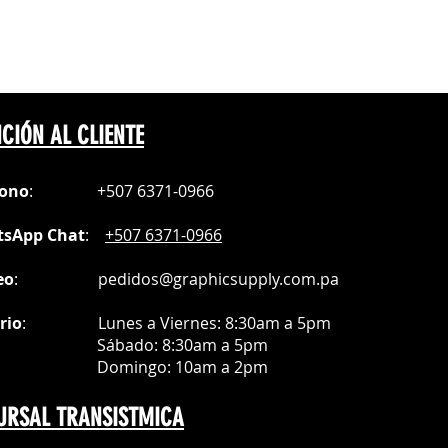
CIÓN AL CLIENTE
fono
:
+507 6371-0966
sApp Chat
:
+507 6371-0966
eo
:
pedidos@graphicsupply.com.pa
rio
:
Lunes a Viernes: 8:30am a
5pm
ábado
: 8:30am a 5pm
mingo: 10am a 2pm
URSAL TRANSISTMICA