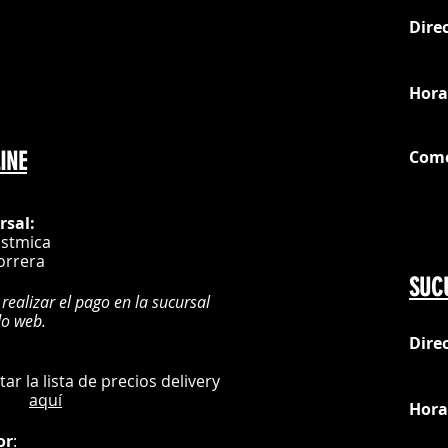
Dire
loc
Hora
Com
INE
G
rsal:
istmica
orrera
SUC
 realizar el pago en la sucursal
do web.
Dire
:
L
ultar la lista de precios delivery
aquí
Hora
or
: