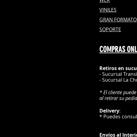
VINILES
GRAN FOR
MATO
SOPORTE
COMPRAS ONL
Retiros en sucu
- Sucursal Trans
- Sucursal La Ch
* El cliente puede
al retirar su pedi
Delivery
* Puedes cons
Envíos
al Interi