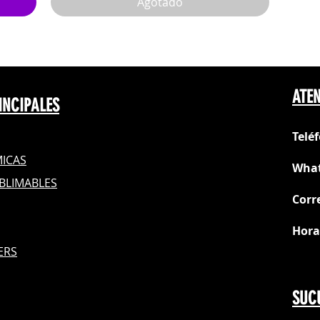
Agotado
ATEN
INCIPALES
Telé
ICAS
What
BLIMABLES
Corr
Hora
S
ERS
Do
SUC