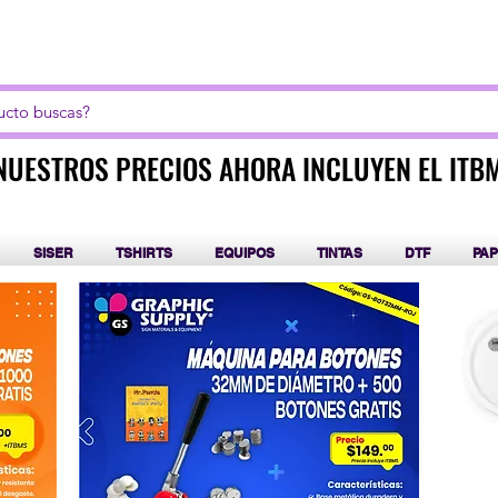
LICK AQUI PARA CURSOS DE SUBLIMACIÓN Y DT
NUESTROS PRECIOS AHORA INCLUYEN EL ITB
NUESTROS PRECIOS AHORA INCLUYEN EL ITB
SISER
TSHIRTS
EQUIPOS
TINTAS
DTF
PAP