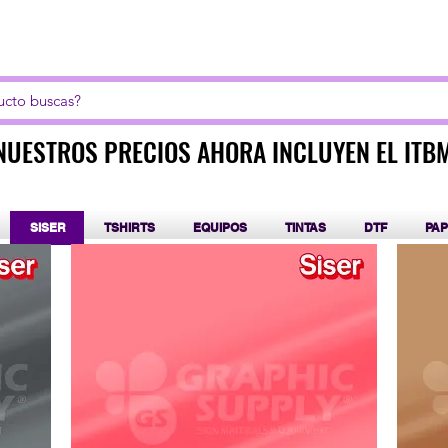
LICK AQUI PARA CURSOS DE SUBLIMACIÓN Y DT
NUESTROS PRECIOS AHORA INCLUYEN EL ITB
NUESTROS PRECIOS AHORA INCLUYEN EL ITB
SISER
TSHIRTS
EQUIPOS
TINTAS
DTF
PAP