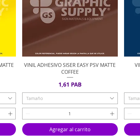
Vista rápida
 MATTE
VINIL ADHESIVO SISER EASY PSV MATTE
VI
COFFEE
Precio
1,61 PAB
Tamaño
Tama
Agregar al carrito