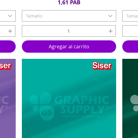
Precio
1,61 PAB
Tamaño
Tama
Agregar al carrito