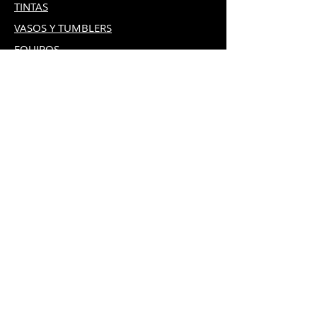
TINTAS
VASOS Y TUMBLERS
EQUIPOS
PAPELES
WER
VINILES
GRAN FOR
MATO
SOPORTE
COMPRAS ONLINE
Retiros en sucursal:
- Sucursal Transistmica
- Sucursal La Chorrera
* El cliente puede realizar el pago en la
sucursal