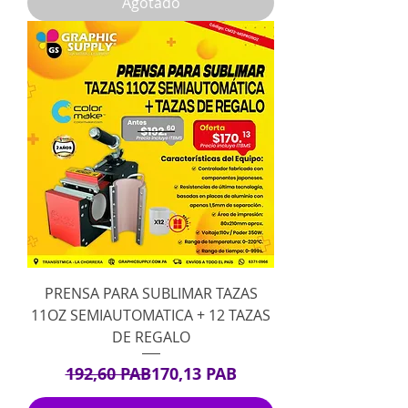
Agotado
PRENSA PARA SUBLIMAR TAZAS
11OZ SEMIAUTOMATICA + 12 TAZAS
DE REGALO
Precio
Precio de oferta
192,60 PAB
170,13 PAB