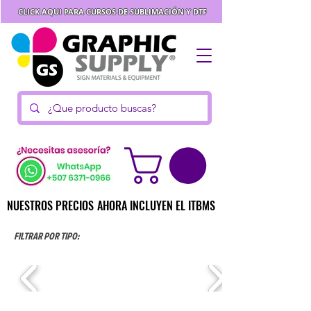
CLICK AQUI PARA CURSOS DE SUBLIMACIÓN Y DTF
NUESTROS PRECIOS AHORA INCLUYEN EL ITBMS
NUESTROS PRECIOS AHORA INCLUYEN EL ITBMS
FILTRAR POR TIPO: