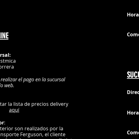
loc
Hora
Com
INE
G
rsal:
istmica
orrera
SUC
 realizar el pago en la sucursal
do web.
Dire
:
L
ultar la lista de precios delivery
aquí
Hora
or
:
nterior son realizados por la
Com
ansporte Ferguson, el
cliente