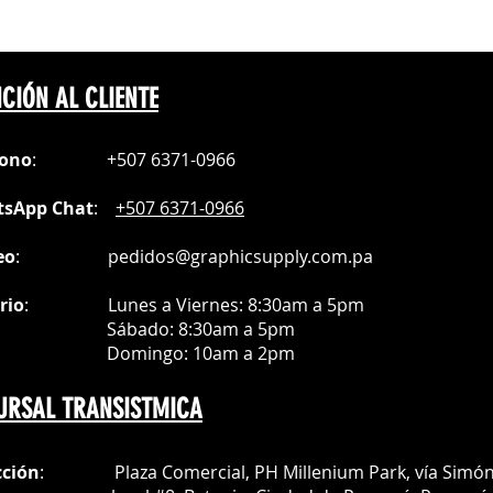
CIÓN AL CLIENTE
fono
:
+507 6371-0966
sApp Chat
:
+507 6371-0966
eo
:
pedidos@graphicsupply.com.pa
rio
:
Lunes a Viernes: 8:30am a
5pm
ábado
: 8:30am a 5pm
mingo: 10am a 2pm
URSAL TRANSISTMICA
cción
: Plaza Comercial, PH Millenium Park, vía Simó