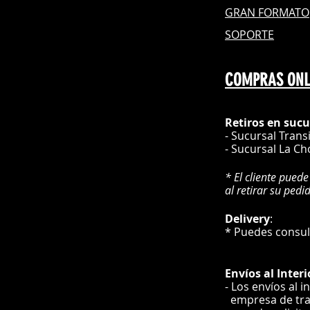
GRAN FOR
MATO
SOPORTE
COMPRAS ONL
Retiros en sucu
- Sucursal Trans
- Sucursal La Ch
* El cliente puede
al retirar su pedi
Delivery
* Puedes cons
Envíos
al Interi
- Los envíos al i
e
mpre
sa de tr