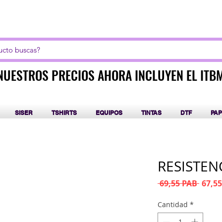
LICK AQUI PARA CURSOS DE SUBLIMACIÓN Y DT
NUESTROS PRECIOS AHORA INCLUYEN EL ITB
NUESTROS PRECIOS AHORA INCLUYEN EL ITB
SISER
TSHIRTS
EQUIPOS
TINTAS
DTF
PAP
RESISTEN
Preci
 69,55 PAB 
67,5
Cantidad
*