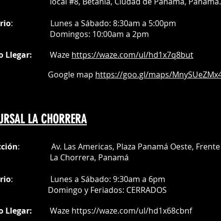
al #8, Betania, Ciudad de Panamá, Panamá.
rio
:
Lunes a Sábado: 8:30am a 5:00pm
Do
mingos:
10:00am a 2pm
o Llegar:
Waze
https://waze.com/
ul/hd1x7q
8but
oogle map
https://goo.gl/maps/MnySUeZMx4
URSAL LA CHORRERA
cción
: Av. Las Americas, Plaza Panamá Oeste, Frente 
a Chorrera,
Panamá
rio
:
Lunes a Sábado: 9:30am a 6pm
Do
mingo y Feriados:
CERRADOS
o Llegar:
Waze
https://waze.com/ul/hd1x68cbnf