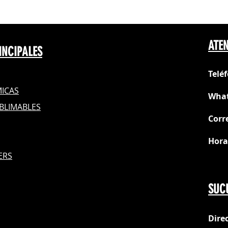
ATEN
INCIPALES
Telé
ICAS
What
BLIMABLES
Corr
Hora
S
ERS
Do
SUC
Dire