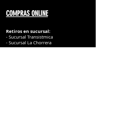
COMPRAS ONLINE
Retiros en sucursal:
- Sucursal Transistmica
- Sucursal La Chorrera
* El cliente puede realizar el pago en la
sucursal
al retirar su pedido web.
Delivery
:
* Puedes consultar la lista de precios
delivery
aquí
Envíos
al Interior
:
- Los envíos al interior son realizados
por la
e
mpre
sa de
transporte Ferguson, el
cliente
puede solicitar el uso de una