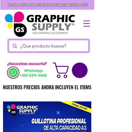
CLICK AQUI PARA CURSOS DE SUBLIMACIÓN Y DTF
NUESTROS PRECIOS AHORA INCLUYEN EL ITBMS
NUESTROS PRECIOS AHORA INCLUYEN EL ITBMS