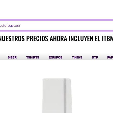
LICK AQUI PARA CURSOS DE SUBLIMACIÓN Y DT
NUESTROS PRECIOS AHORA INCLUYEN EL ITB
NUESTROS PRECIOS AHORA INCLUYEN EL ITB
SISER
TSHIRTS
EQUIPOS
TINTAS
DTF
PAP