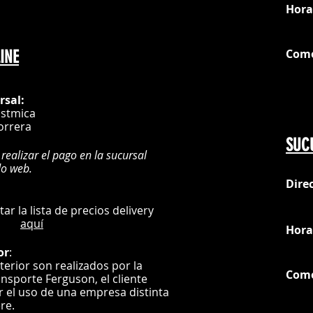
Hora
Com
INE
G
rsal:
istmica
orrera
SUC
 realizar el pago en la sucursal
do web.
Dire
:
L
ultar la lista de precios delivery
aquí
Hora
or
:
nterior son realizados por la
Com
ansporte Ferguson, el
cliente
ar el uso de una empresa distinta
G
ere.