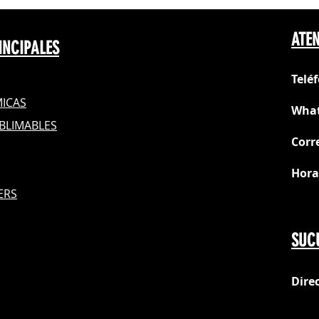
ATEN
INCIPALES
Telé
ICAS
What
BLIMABLES
Corr
Hora
S
ERS
Do
SUC
Dire
loc