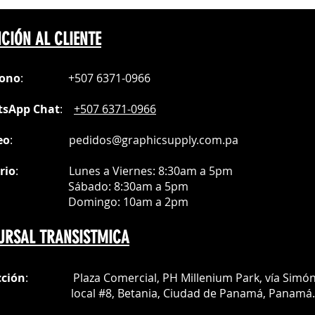
CIÓN AL CLIENTE
fono
:
+507 6371-0966
sApp Chat
:
+507 6371-0966
eo
:
pedidos@graphicsupply.com.pa
rio
:
Lunes a Viernes: 8:30am a
5pm
ábado
: 8:30am a 5pm
mingo: 10am a 2pm
URSAL TRANSISTMICA
cción
: Plaza Comercial, PH Millenium Park, vía Simó
al #8, Betania, Ciudad de Panamá, Panamá.