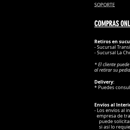
SOPORTE
COMPRAS ONL
Retiros en sucu
- Sucursal Trans
- Sucursal La Ch
* El cliente puede
al retirar su pedi
Delivery
* Puedes cons
Envíos
al Interi
- Los envíos al i
e
mpre
sa de tr
puede solicit
si así lo requi