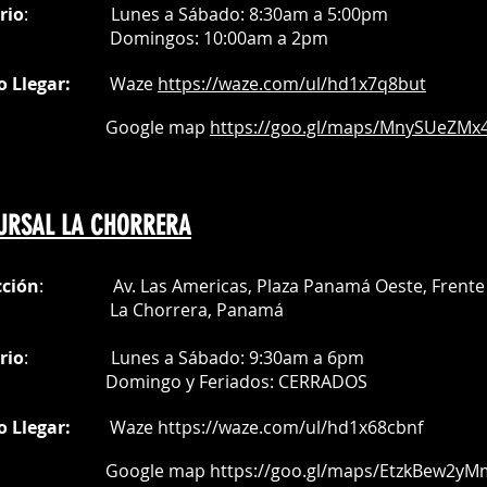
rio
:
Lunes a Sábado: 8:30am a 5:00pm
Do
mingos:
10:00am a 2pm
o Llegar:
Waze
https://waze.com/
ul/hd1x7q
8but
oogle map
https://goo.gl/maps/MnySUeZMx4
URSAL LA CHORRERA
cción
: Av. Las Americas, Plaza Panamá Oeste, Frente 
a Chorrera,
Panamá
rio
:
Lunes a Sábado: 9:30am a 6pm
Do
mingo y Feriados:
CERRADOS
o Llegar:
Waze
https://waze.com/ul/hd1x68cbnf
oogle map
https://goo.gl/maps/EtzkBew2yM