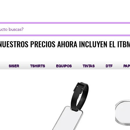
LICK AQUI PARA CURSOS DE SUBLIMACIÓN Y DT
NUESTROS PRECIOS AHORA INCLUYEN EL ITB
NUESTROS PRECIOS AHORA INCLUYEN EL ITB
SISER
TSHIRTS
EQUIPOS
TINTAS
DTF
PAP