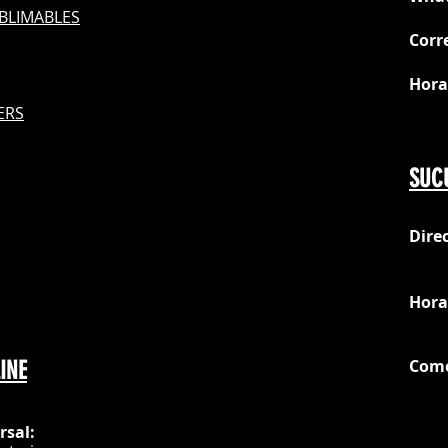
BLIMABLES
Corr
Hora
S
ERS
Do
SUC
Dire
loc
Hora
Com
INE
G
rsal: