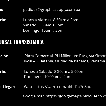
eo
:
pedidos@graphicsupply.com.pa
rio
:
Lunes a Viernes: 8:30am a
5pm
ábado
: 8:30am a 5pm
mingo: 10am a 2pm
URSAL TRANSISTMICA
cción
: Plaza Comercial, PH Millenium Park, vía Simó
al #8, Betania, Ciudad de Panamá, Panamá.
rio
:
Lunes a Sábado: 8:30am a 5:00pm
Do
mingos:
10:00am a 2pm
o Llegar:
Waze
https://waze.com/
ul/hd1x7q
8but
oogle map
https://goo.gl/maps/MnySUeZMx4