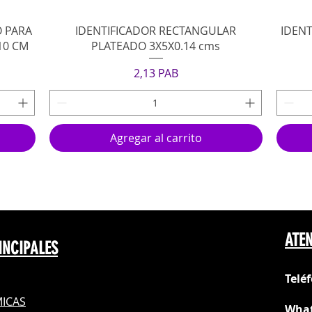
Vista rápida
O PARA
IDENTIFICADOR RECTANGULAR
IDENT
10 CM
PLATEADO 3X5X0.14 cms
Precio
2,13 PAB
Agregar al carrito
ATEN
INCIPALES
Telé
ICAS
What