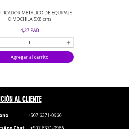
Vista rápida
IFICADOR METALICO DE EQUIPAJE
O MOCHILA 5X8 cms
Precio
4,27 PAB
Agregar al carrito
CIÓN AL CLIENTE
fono
:
+507 6371-0966
sApp Chat
:
+507 6371-0966