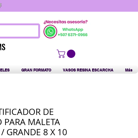
F
MS
MS
ELES
GRAN FORMATO
VASOS RESINA ESCARCHA
Más
TIFICADOR DE
 PARA MALETA
/ GRANDE 8 X 10