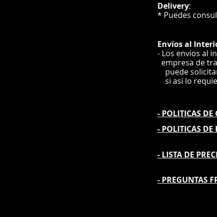
Delivery
* Puedes cons
Envíos
al Interi
- Los envíos al i
e
mpre
sa de tr
puede solicit
si así lo requi
- POLITICAS D
- POLITICAS DE
- L
ISTA DE PREC
- PREGUNTAS F