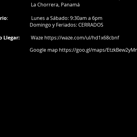
a Chorrera,
Panamá
rio
:
Lunes a Sábado: 9:30am a 6pm
Do
mingo y Feriados:
CERRADOS
o Llegar:
Waze
https://waze.com/ul/hd1x68cbnf
oogle map
https://goo.gl/maps/EtzkBew2yM