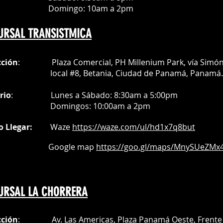
mingo: 10am a 2pm
URSAL TRANSISTMICA
cción
: Plaza Comercial, PH Millenium Park, vía Simó
al #8, Betania, Ciudad de Panamá, Panamá.
rio
:
Lunes a Sábado: 8:30am a 5:00pm
Do
mingos:
10:00am a 2pm
o Llegar:
Waze
https://waze.com/
ul/hd1x7q
8but
oogle map
https://goo.gl/maps/MnySUeZMx4
URSAL LA CHORRERA
cción
: Av. Las Americas, Plaza Panamá Oeste, Frente 