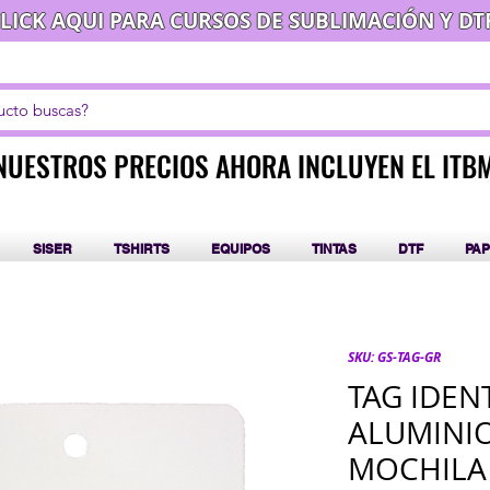
LICK AQUI PARA CURSOS DE SUBLIMACIÓN Y DT
NUESTROS PRECIOS AHORA INCLUYEN EL ITB
NUESTROS PRECIOS AHORA INCLUYEN EL ITB
SISER
TSHIRTS
EQUIPOS
TINTAS
DTF
PAP
SKU: GS-TAG-GR
TAG IDEN
ALUMINIO
MOCHILA 