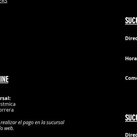
ERS
Do
SUC
Dire
loc
Hora
Com
INE
G
rsal:
istmica
orrera
SUC
 realizar el pago en la sucursal
do web.
Dire