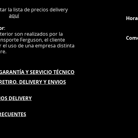
:
L
ultar la lista de precios delivery
aquí
Hora
or
:
nterior son realizados por la
Com
ansporte Ferguson, el
cliente
ar el uso de una empresa distinta
G
ere.
E GARANTÍA
Y SERVICIO TÉCNICO
 RETIRO, DELIVERY Y ENVIOS
IOS DELIVERY
RECUENTES