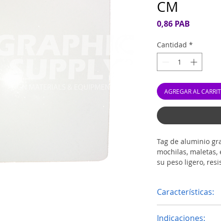
CM
Precio
0,86 PAB
Cantidad
*
AGREGAR AL CARRI
Tag de aluminio gr
mochilas, maletas, 
su peso ligero, resi
producto las caract
cabalidad cualquie
Características:
gracias a su polím
sobre aluminio con
Color: Blanco.
Indicaciones:
Medidas: 3.11" x