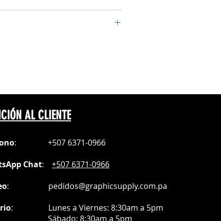
es.
5°C
orme y homogénea.
seg
te
, maleta, bolso, mochila, etc.
do espejo
CIÓN AL CLIENTE
fono
:
+507 6371-0966
sApp Chat
:
+507 6371-0966
eo
:
pedidos@graphicsupply.com.pa
rio
:
Lunes a Viernes: 8:30am a
5pm
ábado
: 8:30am a 5pm