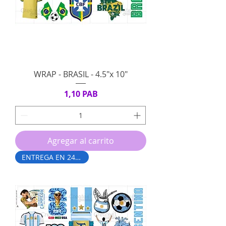
WRAP - BRASIL - 4.5"x 10"
Precio
1,10 PAB
Agregar al carrito
ENTREGA EN 24 HORAS