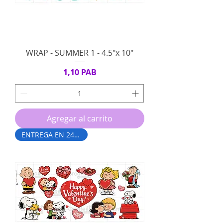
WRAP - SUMMER 1 - 4.5"x 10"
Precio
1,10 PAB
Agregar al carrito
ENTREGA EN 24 HORAS