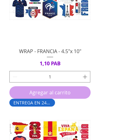
WRAP - FRANCIA - 4.5"x 10"
Precio
1,10 PAB
Agregar al carrito
ENTREGA EN 24 HORAS