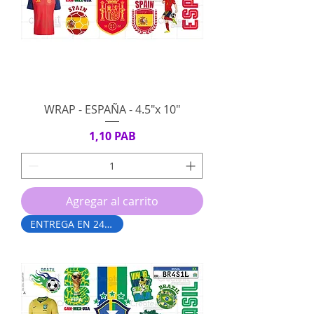
WRAP - ESPAÑA - 4.5"x 10"
Precio
1,10 PAB
Agregar al carrito
ENTREGA EN 24 HORAS