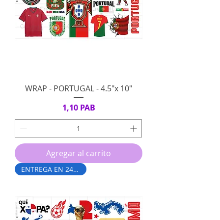
WRAP - PORTUGAL - 4.5"x 10"
Precio
1,10 PAB
Agregar al carrito
ENTREGA EN 24 HORAS