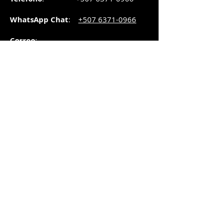
WhatsApp Chat
:
+507 6371-0966
Correo
:
pedidos@graphicsupply.com.pa
Horario
:
Lunes a Viernes:
8:30am a
5pm
Sábado
: 8:30am a
5pm
Domingo: 10am a
2pm
SUCURSAL TRANSISTMICA
Dirección
: Plaza Comercial, PH
Millenium Park, vía Simón Bolívar,
local #8, Betania,
Ciudad de Panamá, Panamá.