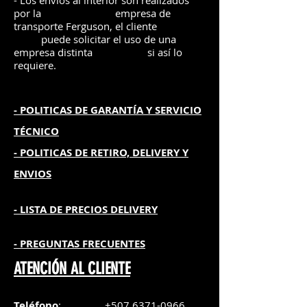
- Los envíos al interior son realizados
por la
e
mpre
sa de
transporte Ferguson, el
cliente
puede solicitar el uso de una
empresa distinta
si así lo
requiere.
- POLITICAS DE GARANTÍA
Y SERVICIO
TÉCNICO
- POLITICAS DE RETIRO, DELIVERY Y
ENVIOS
- L
ISTA DE PRECIOS DELIVERY
- PREGUNTAS FRECUENTES
ATENCIÓN AL CLIENTE
Teléfono
:
+507 6371-0966