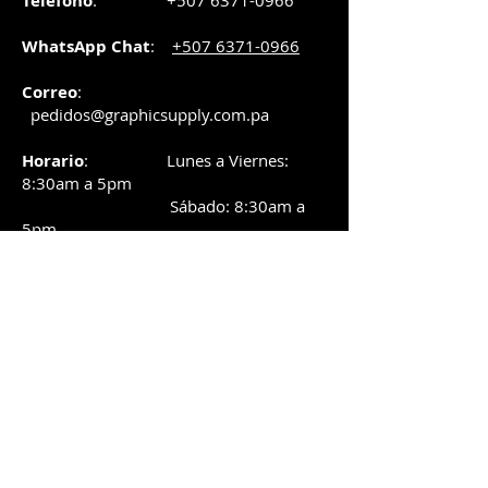
Teléfono
:
+507 6371-0966
WhatsApp Chat
:
+507 6371-0966
Correo
:
pedidos@graphicsupply.com.pa
Horario
:
Lunes a Viernes:
8:30am a
5pm
Sábado
: 8:30am a
5pm
Domingo: 10am a
2pm
SUCURSAL TRANSISTMICA
Dirección
: Plaza Comercial, PH
Millenium Park, vía Simón Bolívar,
local #8, Betania,
Ciudad de Panamá, Panamá.