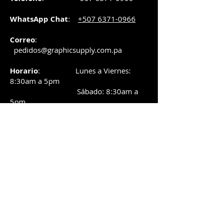
WhatsApp Chat
:
+507 6371-0966
Correo
:
pedidos@graphicsupply.com.pa
Horario
:
Lunes a Viernes:
8:30am a
5pm
Sábado
: 8:30am a
5pm
Domingo: 10am a
2pm
SUCURSAL TRANSISTMICA
Dirección
: Plaza Comercial, PH
Millenium Park, vía Simón Bolívar,
local #8, Betania,
Ciudad de Panamá, Panamá.