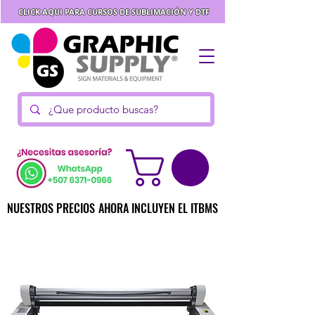
CLICK AQUI PARA CURSOS DE SUBLIMACIÓN Y DTF
NUESTROS PRECIOS AHORA INCLUYEN EL ITBMS
NUESTROS PRECIOS AHORA INCLUYEN EL ITBMS