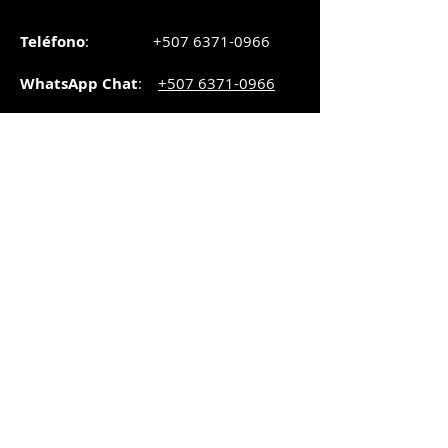
Teléfono
:
+507 6371-0966
WhatsApp Chat
:
+507 6371-0966
Correo
:
pedidos@graphicsupply.com.pa
Horario
:
Lunes a Viernes:
8:30am a
5pm
Sábado
: 8:30am a
5pm
Domingo: 10am a
2pm
SUCURSAL TRANSISTMICA
Dirección
: Plaza Comercial, PH
Millenium Park, vía Simón Bolívar,
local #8, Betania,