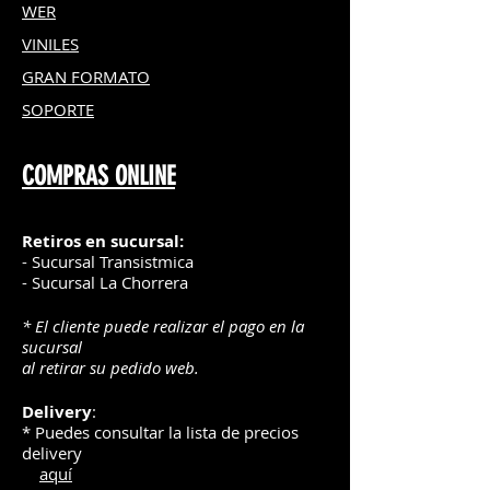
WER
*Para usar con tazas en blanco
compatibles para sublimación, con
VINILES
revestimiento de polietileno, de 11
GRAN FOR
MATO
a 16 oz (350 a 470 ml) de pared
SOPORTE
recta solamente; tazas de 82 a 86
mm de diámetro +/- 1 mm (3,2 a 3,4
in)
COMPRAS ONLINE
Retiros en sucursal:
- Sucursal Transistmica
- Sucursal La Chorrera
* El cliente puede realizar el pago en la
sucursal
al retirar su pedido web.
Delivery
:
* Puedes consultar la lista de precios
delivery
aquí