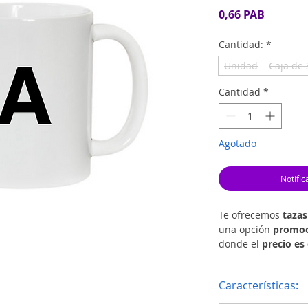
Precio
0,66 PAB
Cantidad:
*
Unidad
Caja de 
Cantidad
*
Agotado
Notific
Te ofrecemos
tazas
una opción
promoc
donde el
precio es 
Estas tazas cumple
sublimación y son 
Características:
promociones, even
la perfección estéti