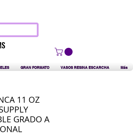
F
MS
MS
ELES
GRAN FORMATO
VASOS RESINA ESCARCHA
Más
NCA 11 OZ
SUPPLY
BLE GRADO A
IONAL