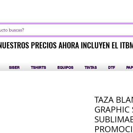
LICK AQUI PARA CURSOS DE SUBLIMACIÓN Y DT
NUESTROS PRECIOS AHORA INCLUYEN EL ITB
NUESTROS PRECIOS AHORA INCLUYEN EL ITB
SISER
TSHIRTS
EQUIPOS
TINTAS
DTF
PAP
TAZA BLA
GRAPHIC 
SUBLIMA
PROMOC