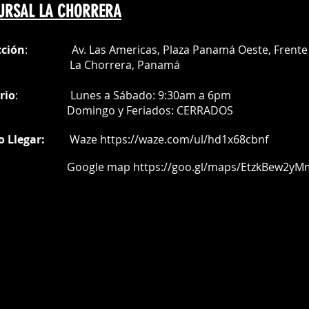
URSAL LA CHORRERA
cción
: Av. Las Americas, Plaza Panamá Oeste, Frente 
a Chorrera,
Panamá
rio
:
Lunes a Sábado: 9:30am a 6pm
Do
mingo y Feriados:
CERRADOS
o Llegar:
Waze
https://waze.com/ul/hd1x68cbnf
oogle map
https://goo.gl/maps/EtzkBew2yM