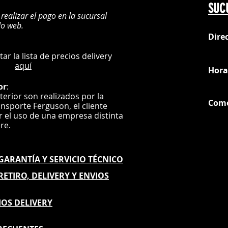
SUC
 realizar el pago en la sucursal
do web.
Dire
:
L
ultar la lista de precios delivery
aquí
Hora
or
:
nterior son realizados por la
Com
ansporte Ferguson, el
cliente
ar el uso de una empresa distinta
G
ere.
E GARANTÍA
Y SERVICIO TÉCNICO
 RETIRO, DELIVERY Y ENVIOS
IOS DELIVERY