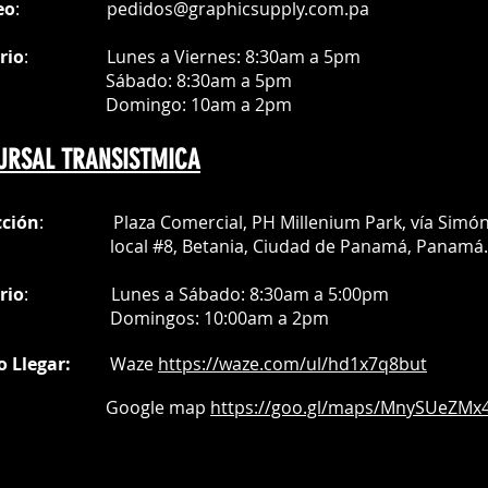
eo
:
pedidos@graphicsupply.com.pa
rio
:
Lunes a Viernes: 8:30am a
5pm
ábado
: 8:30am a 5pm
mingo: 10am a 2pm
URSAL TRANSISTMICA
cción
: Plaza Comercial, PH Millenium Park, vía Simó
al #8, Betania, Ciudad de Panamá, Panamá.
rio
:
Lunes a Sábado: 8:30am a 5:00pm
Do
mingos:
10:00am a 2pm
o Llegar:
Waze
https://waze.com/
ul/hd1x7q
8but
oogle map
https://goo.gl/maps/MnySUeZMx4