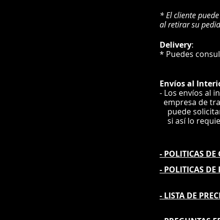
* El cliente puede
al retirar su pedi
Delivery
* Puedes cons
Envíos
al Interi
- Los envíos al i
e
mpre
sa de tr
puede solicit
si así lo requi
- POLITICAS D
- POLITICAS DE
- L
ISTA DE PREC