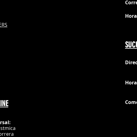
Corr
Hora
S
ERS
Do
SUC
Dire
loc
Hora
Com
INE
G
rsal:
istmica
orrera