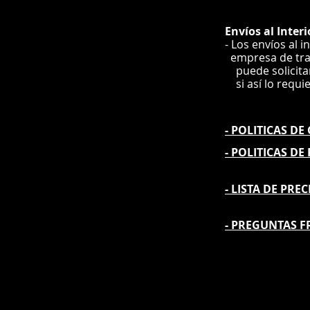
Envíos
al Interi
- Los envíos al i
e
mpre
sa de tr
puede solicit
si así lo requi
- POLITICAS D
- POLITICAS DE
- L
ISTA DE PREC
- PREGUNTAS F