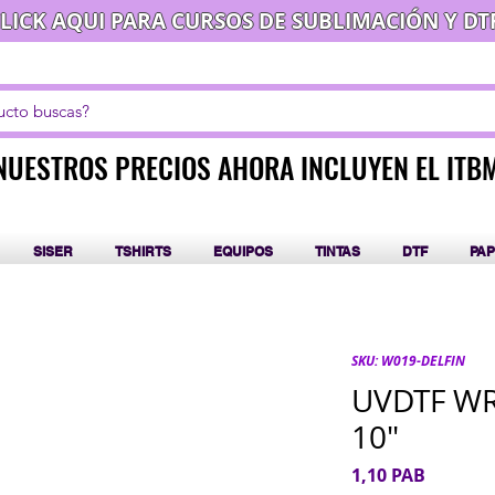
LICK AQUI PARA CURSOS DE SUBLIMACIÓN Y DT
NUESTROS PRECIOS AHORA INCLUYEN EL ITB
NUESTROS PRECIOS AHORA INCLUYEN EL ITB
SISER
TSHIRTS
EQUIPOS
TINTAS
DTF
PAP
SKU: W019-DELFIN
UVDTF WRA
10"
Precio
1,10 PAB