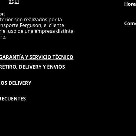
aquí
Hora
or
:
nterior son realizados por la
Com
ansporte Ferguson, el
cliente
ar el uso de una empresa distinta
G
ere.
E GARANTÍA
Y SERVICIO TÉCNICO
 RETIRO, DELIVERY Y ENVIOS
IOS DELIVERY
RECUENTES