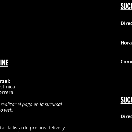
SUC
Dire
loc
Hora
Com
INE
G
rsal:
istmica
orrera
SUC
 realizar el pago en la sucursal
do web.
Dire
:
L
ultar la lista de precios delivery