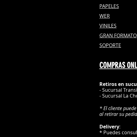
PAPELES
WER
VINILES
GRAN FOR
MATO
SOPORTE
COMPRAS ONL
Retiros en sucu
- Sucursal Trans
- Sucursal La Ch
* El cliente puede
al retirar su pedi
Delivery
* Puedes cons