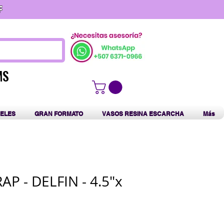
F
MS
MS
ELES
GRAN FORMATO
VASOS RESINA ESCARCHA
Más
P - DELFIN - 4.5"x