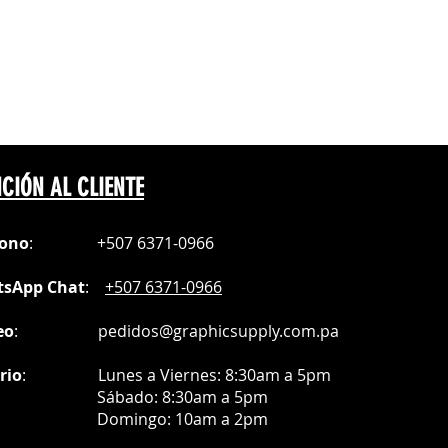
F en superficies de silicon💔
CIÓN AL CLIENTE
fono
:
+507 6371-0966
sApp Chat
:
+507 6371-0966
eo
:
pedidos@graphicsupply.com.pa
rio
:
Lunes a Viernes: 8:30am a
5pm
ábado
: 8:30am a 5pm
mingo: 10am a 2pm