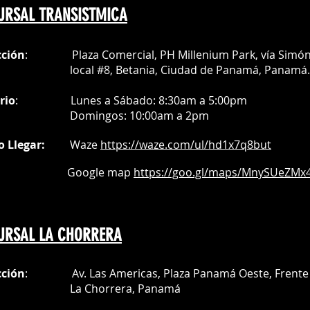
URSAL TRANSISTMICA
cción
: Plaza Comercial, PH Millenium Park, vía Simó
al #8, Betania, Ciudad de Panamá, Panamá.
rio
:
Lunes a Sábado: 8:30am a 5:00pm
Do
mingos:
10:00am a 2pm
o Llegar:
Waze
https://waze.com/
ul/hd1x7q
8but
oogle map
https://goo.gl/maps/MnySUeZMx4
URSAL LA CHORRERA
cción
: Av. Las Americas, Plaza Panamá Oeste, Frente 
a Chorrera,
Panamá