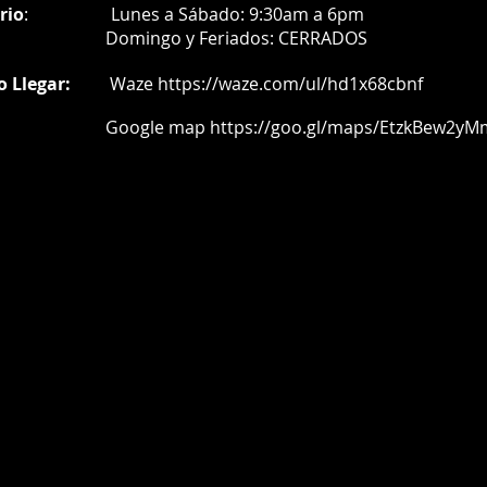
rio
:
Lunes a Sábado: 9:30am a 6pm
Do
mingo y Feriados:
CERRADOS
o Llegar:
Waze
https://waze.com/ul/hd1x68cbnf
oogle map
https://goo.gl/maps/EtzkBew2yM