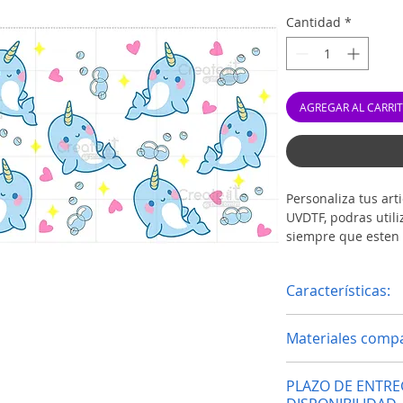
Cantidad
*
AGREGAR AL CARRI
Personaliza tus ar
UVDTF, podras utili
siempre que esten 
Puedes usar los WR
imagenes que quier
Características:
Acabado Brillan
Materiales compa
Full Color
Tamaño 4.5" x 1
Vidrio
Resistentes al a
PLAZO DE ENTRE
Madera lisa
Resistentes al fr