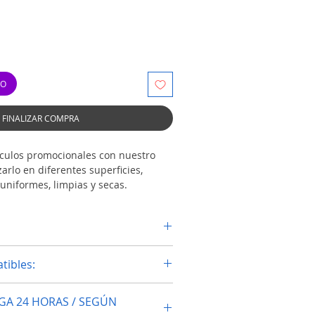
TO
FINALIZAR COMPRA
ticulos promocionales con nuestro
zarlo en diferentes superficies,
uniformes, limpias y secas.
APS enteros o recortar solo las
as usar a tu gusto.
te
tibles:
0"
gua
GA 24 HORAS / SEGÚN
io y al calor