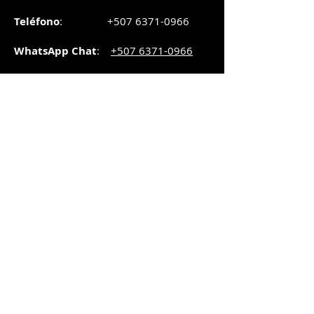
Teléfono
:
+507 6371-0966
WhatsApp Chat
:
+507 6371-0966
Correo
:
pedidos@graphicsupply.com.pa
Horario
:
Lunes a Viernes:
8:30am a
5pm
Sábado
: 8:30am a
5pm
Domingo: 10am a
2pm
SUCURSAL TRANSISTMICA
Dirección
: Plaza Comercial, PH
Millenium Park, vía Simón Bolívar,
local #8, Betania,