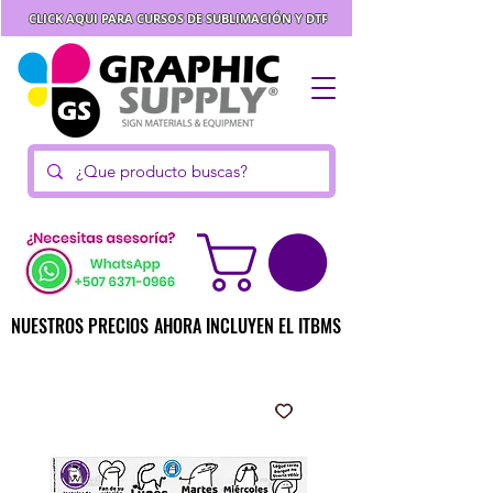
CLICK AQUI PARA CURSOS DE SUBLIMACIÓN Y DTF
NUESTROS PRECIOS AHORA INCLUYEN EL ITBMS
NUESTROS PRECIOS AHORA INCLUYEN EL ITBMS