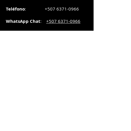
Teléfono
:
+507 6371-0966
WhatsApp Chat
:
+507 6371-0966
Correo
:
pedidos@graphicsupply.com.pa
Horario
:
Lunes a Viernes:
8:30am a
5pm
Sábado
: 8:30am a
5pm
Domingo: 10am a
2pm
SUCURSAL TRANSISTMICA
Dirección
: Plaza Comercial, PH
Millenium Park, vía Simón Bolívar,
local #8, Betania,