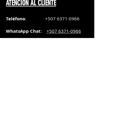
ATENCIÓN AL CLIENTE
Teléfono
:
+507 6371-0966
WhatsApp Chat
:
+507 6371-0966
Correo
:
pedidos@graphicsupply.com.pa
Horario
:
Lunes a Viernes:
8:30am a
5pm
Sábado
: 8:30am a
5pm
Domingo: 10am a
2pm
SUCURSAL TRANSISTMICA
Dirección
: Plaza Comercial, PH
Millenium Park, vía Simón Bolívar,