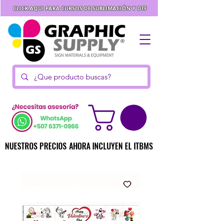
CLICK AQUI PARA CURSOS DE SUBLIMACIÓN Y DTF
NUESTROS PRECIOS AHORA INCLUYEN EL ITBMS
NUESTROS PRECIOS AHORA INCLUYEN EL ITBMS