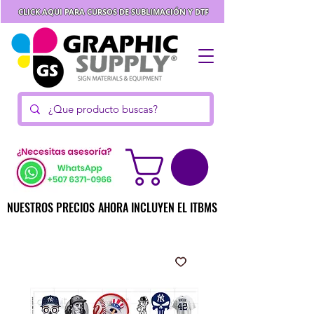
CLICK AQUI PARA CURSOS DE SUBLIMACIÓN Y DTF
NUESTROS PRECIOS AHORA INCLUYEN EL ITBMS
NUESTROS PRECIOS AHORA INCLUYEN EL ITBMS