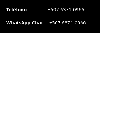
Teléfono
:
+507 6371-0966
WhatsApp Chat
:
+507 6371-0966
Correo
:
pedidos@graphicsupply.com.pa
Horario
:
Lunes a Viernes:
8:30am a
5pm
Sábado
: 8:30am a
5pm
Domingo: 10am a
2pm
SUCURSAL TRANSISTMICA
Dirección
: Plaza Comercial, PH
Millenium Park, vía Simón Bolívar,
local #8, Betania,