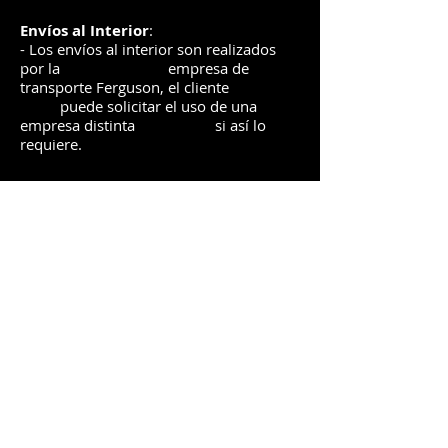
Envíos
al Interior
:
- Los envíos al interior son realizados
por la
e
mpre
sa de
transporte Ferguson, el
cliente
puede solicitar el uso de una
empresa distinta
si así lo
requiere.
- POLITICAS DE GARANTÍA
Y SERVICIO
TÉCNICO
- POLITICAS DE RETIRO, DELIVERY Y
ENVIOS
- L
ISTA DE PRECIOS DELIVERY
- PREGUNTAS FRECUENTES
ATENCIÓN AL CLIENTE