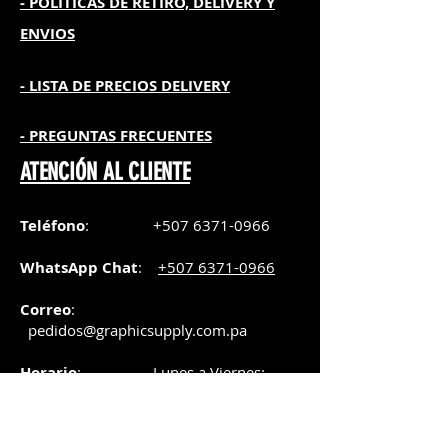
- POLITICAS DE RETIRO, DELIVERY Y
ENVIOS
- L
ISTA DE PRECIOS DELIVERY
- PREGUNTAS FRECUENTES
ATENCIÓN AL CLIENTE
Teléfono
:
+507 6371-0966
WhatsApp Chat
:
+507 6371-0966
Correo
:
pedidos@graphicsupply.com.pa
Horario
:
Lunes a Viernes:
8:30am a
5pm
Sábado
: 8:30am a
5pm