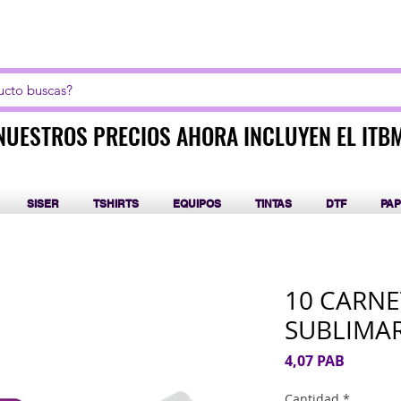
LICK AQUI PARA CURSOS DE SUBLIMACIÓN Y DT
NUESTROS PRECIOS AHORA INCLUYEN EL ITB
NUESTROS PRECIOS AHORA INCLUYEN EL ITB
SISER
TSHIRTS
EQUIPOS
TINTAS
DTF
PAP
10 CARNE
SUBLIMA
Precio
4,07 PAB
Cantidad
*