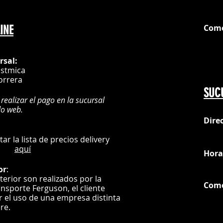
Com
INE
G
rsal:
istmica
orrera
SUC
 realizar el pago en la sucursal
do web.
Dire
:
L
ultar la lista de precios delivery
aquí
Hora
or
:
nterior son realizados por la
Com
ansporte Ferguson, el
cliente
ar el uso de una empresa distinta
G
ere.