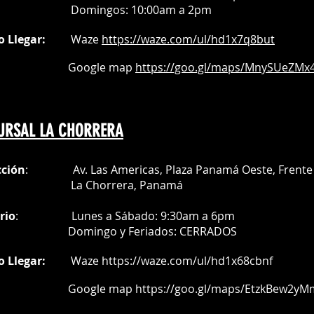
Do
mingos:
10:00am a 2pm
o Llegar:
Waze
https://waze.com/
ul/hd1x7q
8but
oogle map
https://goo.gl/maps/MnySUeZMx4
URSAL LA CHORRERA
cción
: Av. Las Americas, Plaza Panamá Oeste, Frente 
a Chorrera,
Panamá
rio
:
Lunes a Sábado: 9:30am a 6pm
Do
mingo y Feriados:
CERRADOS
o Llegar:
Waze
https://waze.com/ul/hd1x68cbnf
oogle map
https://goo.gl/maps/EtzkBew2yM