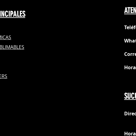
realizar pruebas p
ATEN
INCIPALES
Telé
ICAS
What
BLIMABLES
Corr
Hora
S
ERS
Do
SUC
Dire
loc
Hora