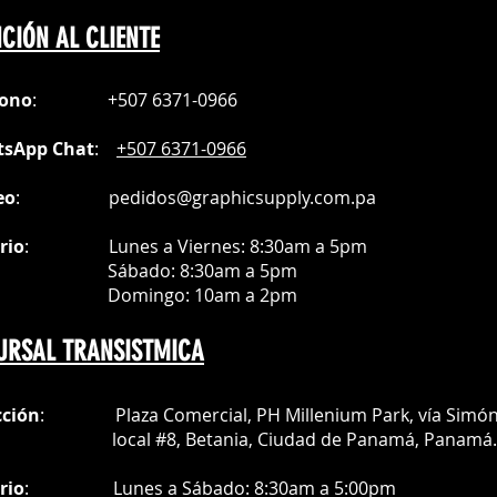
revias*
CIÓN AL CLIENTE
fono
:
+507 6371-0966
sApp Chat
:
+507 6371-0966
eo
:
pedidos@graphicsupply.com.pa
rio
:
Lunes a Viernes: 8:30am a
5pm
ábado
: 8:30am a 5pm
mingo: 10am a 2pm
URSAL TRANSISTMICA
cción
: Plaza Comercial, PH Millenium Park, vía Simó
al #8, Betania, Ciudad de Panamá, Panamá.
rio
:
Lunes a Sábado: 8:30am a 5:00pm