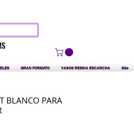
F
MS
MS
ELES
GRAN FORMATO
VASOS RESINA ESCARCHA
Más
T BLANCO PARA
R