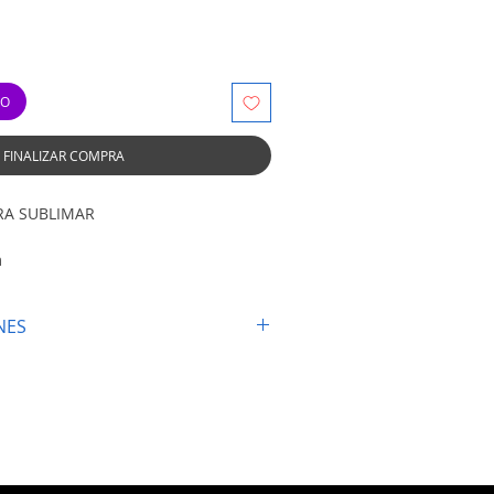
TO
FINALIZAR COMPRA
RA SUBLIMAR
m
ades
NES
 Calidad.
175°C
undos
arla 5 veces.
ación referenciales, se recomienda