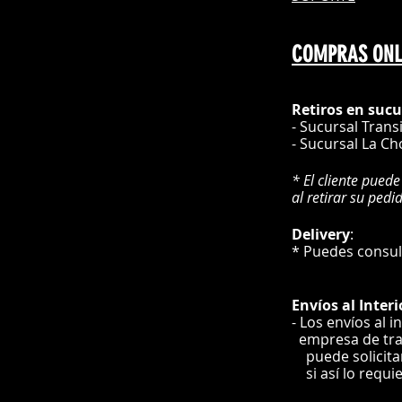
COMPRAS ONL
Retiros en sucu
- Sucursal Trans
- Sucursal La Ch
* El cliente puede
al retirar su pedi
Delivery
* Puedes cons
Envíos
al Interi
- Los envíos al i
e
mpre
sa de tr
puede solicit
si así lo requi