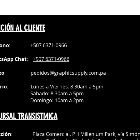
CIÓN AL CLIENTE
fono
:
+507 6371-0966
sApp Chat
:
+507 6371-0966
eo
:
pedidos@graphicsupply.com.pa
rio
:
Lunes a Viernes: 8:30am a
5pm
ábado
: 8:30am a 5pm
mingo: 10am a 2pm
URSAL TRANSISTMICA
cción
: Plaza Comercial, PH Millenium Park, vía Simó