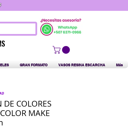
F
MS
MS
ELES
GRAN FORMATO
VASOS RESINA ESCARCHA
Más
PAD
 DE COLORES
 COLOR MAKE
m