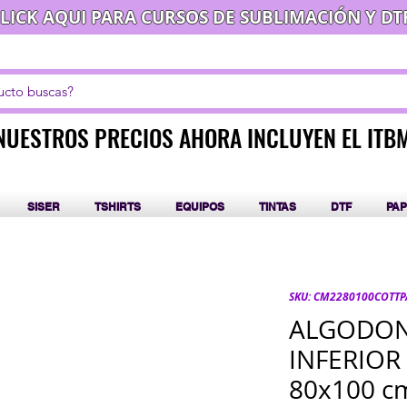
LICK AQUI PARA CURSOS DE SUBLIMACIÓN Y DT
NUESTROS PRECIOS AHORA INCLUYEN EL ITB
NUESTROS PRECIOS AHORA INCLUYEN EL ITB
SISER
TSHIRTS
EQUIPOS
TINTAS
DTF
PAP
SKU: CM2280100COTT
ALGODON
INFERIOR
80x100 c