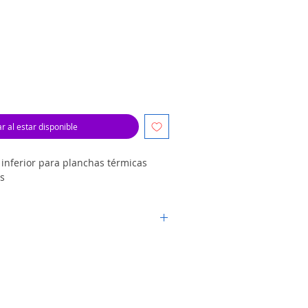
o
ar al estar disponible
 inferior para planchas térmicas
s
or del país por la empresa de su