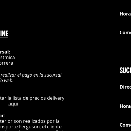
loc
Hora
Com
INE
G
rsal:
istmica
orrera
SUC
 realizar el pago en la sucursal
do web.
Dire
:
L
ultar la lista de precios delivery
aquí
Hora
or
:
nterior son realizados por la
Com
ansporte Ferguson, el
cliente