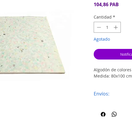
Preci
104,86 PAB
Cantidad
*
Agotado
Notific
Algodón de colores
Medida: 80x100 cm
Envíos:
Envíos al interi
preferencia.