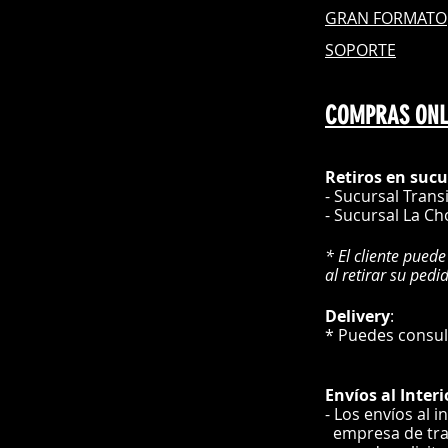
GRAN FOR
MATO
SOPORTE
COMPRAS ONL
Retiros en sucu
- Sucursal Trans
- Sucursal La Ch
* El cliente puede
al retirar su pedi
Delivery
* Puedes cons
Envíos
al Interi
- Los envíos al i
e
mpre
sa de tr