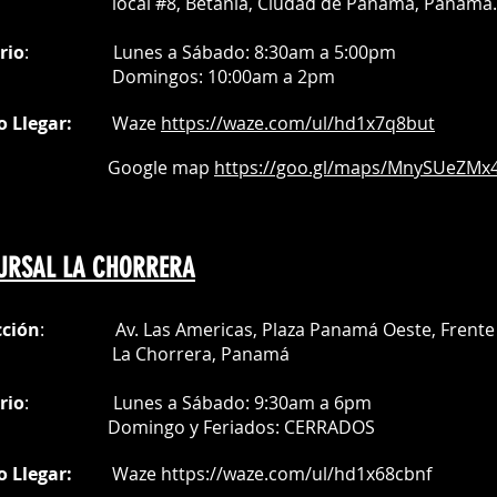
al #8, Betania, Ciudad de Panamá, Panamá.
rio
:
Lunes a Sábado: 8:30am a 5:00pm
Do
mingos:
10:00am a 2pm
o Llegar:
Waze
https://waze.com/
ul/hd1x7q
8but
oogle map
https://goo.gl/maps/MnySUeZMx4
URSAL LA CHORRERA
cción
: Av. Las Americas, Plaza Panamá Oeste, Frente 
a Chorrera,
Panamá
rio
:
Lunes a Sábado: 9:30am a 6pm
Do
mingo y Feriados:
CERRADOS
o Llegar:
Waze
https://waze.com/ul/hd1x68cbnf