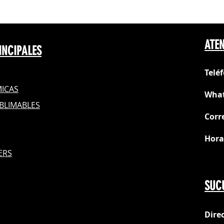
ATEN
INCIPALES
Telé
ICAS
What
BLIMABLES
Corr
Hora
S
ERS
Do
SUC
Dire