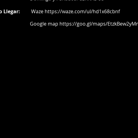
o Llegar:
Waze
https://waze.com/ul/hd1x68cbnf
oogle map
https://goo.gl/maps/EtzkBew2yM