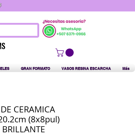
F
MS
MS
ELES
GRAN FORMATO
VASOS RESINA ESCARCHA
Más
 DE CERAMICA
20.2cm (8x8pul)
 BRILLANTE