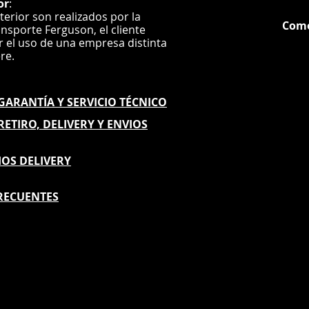
or
:
nterior son realizados por la
Com
ansporte Ferguson, el
cliente
ar el uso de una empresa distinta
G
ere.
E GARANTÍA
Y SERVICIO TÉCNICO
 RETIRO, DELIVERY Y ENVIOS
IOS DELIVERY
RECUENTES