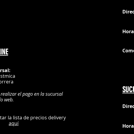
Dire
loc
Hora
Com
INE
G
rsal:
istmica
orrera
SUC
 realizar el pago en la sucursal
do web.
Dire
:
L
ultar la lista de precios delivery
aquí
Hora