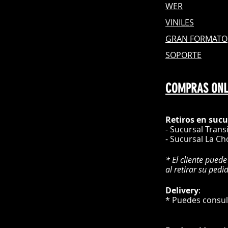
WER
VINILES
GRAN FOR
MATO
SOPORTE
COMPRAS ONL
Retiros en sucu
- Sucursal Trans
- Sucursal La Ch
* El cliente puede
al retirar su pedi
Delivery
* Puedes cons