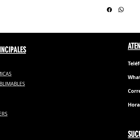
Se coloca en la 
Tamaño: 20.2cm 
hacia abajo.
Acabado: Brillan
ATEN
INCIPALES
Telé
ICAS
What
BLIMABLES
Corr
Hora
S
ERS
Do
SUC