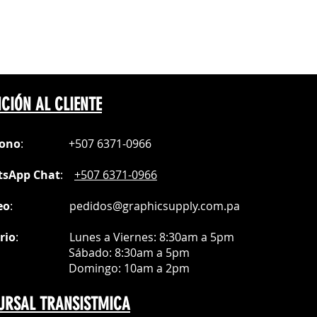
prensa con la cara blanca
x 20.2cm (8x8pul)
te
CIÓN AL CLIENTE
fono
:
+507 6371-0966
sApp Chat
:
+507 6371-0966
eo
:
pedidos@graphicsupply.com.pa
rio
:
Lunes a Viernes: 8:30am a
5pm
ábado
: 8:30am a 5pm
mingo: 10am a 2pm
URSAL TRANSISTMICA