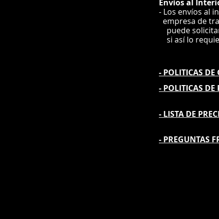
Envíos
al Interi
- Los envíos al i
e
mpre
sa de tr
puede solicit
si así lo requi
- POLITICAS D
- POLITICAS DE
- L
ISTA DE PREC
- PREGUNTAS F