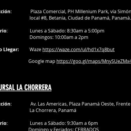
cción
: Plaza Comercial, PH Millenium Park, vía Simó
al #8, Betania, Ciudad de Panamá, Panamá.
rio
:
Lunes a Sábado: 8:30am a 5:00pm
Do
mingos:
10:00am a 2pm
o Llegar:
Waze
https://waze.com/
ul/hd1x7q
8but
oogle map
https://goo.gl/maps/MnySUeZMx4
URSAL LA CHORRERA
cción
: Av. Las Americas, Plaza Panamá Oeste, Frente 
a Chorrera,
Panamá
rio
:
Lunes a Sábado: 9:30am a 6pm
Do
mingo y Feriados:
CERRADOS