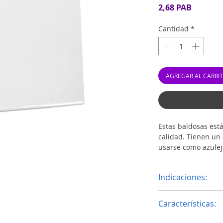
Precio
2,68 PAB
Cantidad
*
AGREGAR AL CARRI
Estas baldosas est
calidad. Tienen un
usarse como azulej
portaretratos pers
sublimación. Perso
Indicaciones:
foto, mensaje origi
empresa o reclamo 
Temperatura ap
Características:
Tiempo 420 Seg
La impresión a 
Material: Ceram