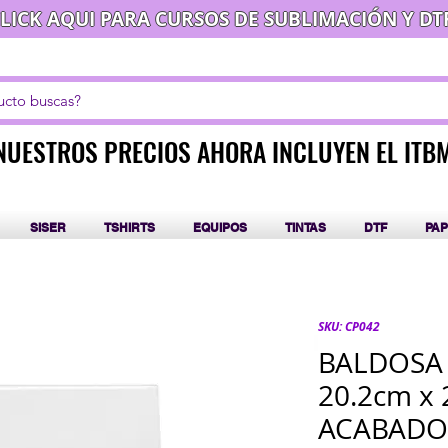
LICK AQUI PARA CURSOS DE SUBLIMACIÓN Y DT
NUESTROS PRECIOS AHORA INCLUYEN EL ITB
NUESTROS PRECIOS AHORA INCLUYEN EL ITB
SISER
TSHIRTS
EQUIPOS
TINTAS
DTF
PAP
SKU: CP042
BALDOSA
20.2cm x 
ACABADO