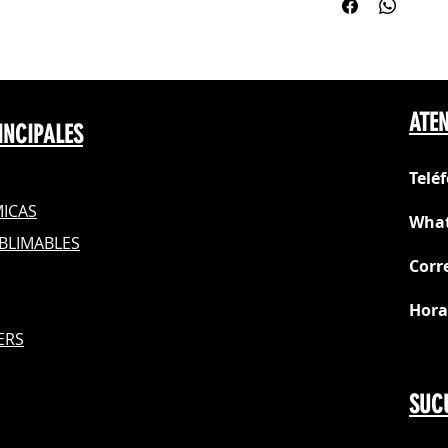
Blanco
Tallas: 3-6, 6-12
ATEN
INCIPALES
Telé
ICAS
What
BLIMABLES
Corr
Hora
S
ERS
Do
SUC