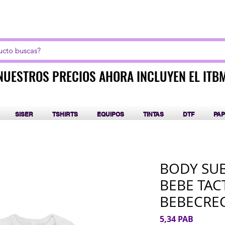
LICK AQUI PARA CURSOS DE SUBLIMACIÓN Y DT
NUESTROS PRECIOS AHORA INCLUYEN EL ITB
NUESTROS PRECIOS AHORA INCLUYEN EL ITB
SISER
TSHIRTS
EQUIPOS
TINTAS
DTF
PAP
BODY SU
BEBE TA
BEBECRE
Precio
5,34 PAB