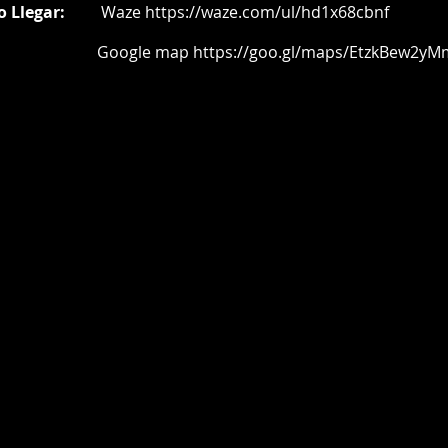
o Llegar:
Waze
https://waze.com/ul/hd1x68cbnf
oogle map
https://goo.gl/maps/EtzkBew2yM