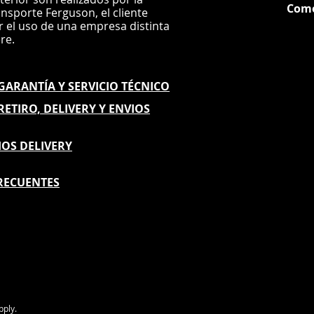
Com
ansporte Ferguson, el
cliente
ar el uso de una empresa distinta
G
ere.
E GARANTÍA
Y SERVICIO TÉCNICO
 RETIRO, DELIVERY Y ENVIOS
IOS DELIVERY
RECUENTES
pply.