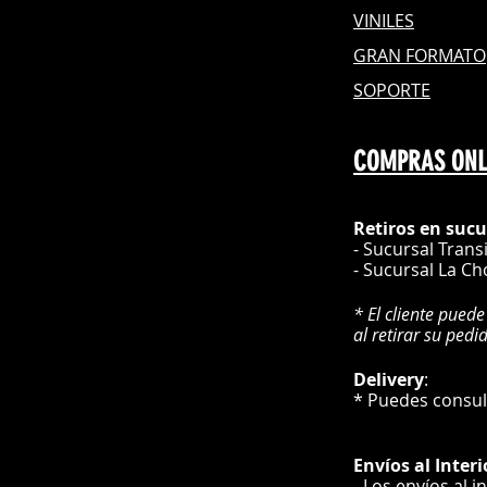
VINILES
GRAN FOR
MATO
SOPORTE
COMPRAS ONL
Retiros en sucu
- Sucursal Trans
- Sucursal La Ch
* El cliente puede
al retirar su pedi
Delivery
* Puedes cons
Envíos
al Interi
- Los envíos al i