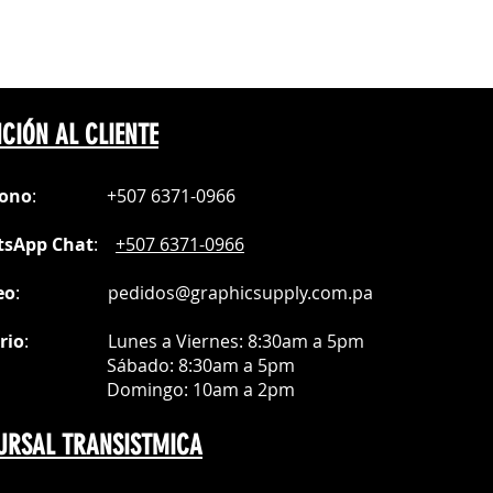
, 12-18, 18-24
CIÓN AL CLIENTE
fono
:
+507 6371-0966
sApp Chat
:
+507 6371-0966
eo
:
pedidos@graphicsupply.com.pa
rio
:
Lunes a Viernes: 8:30am a
5pm
ábado
: 8:30am a 5pm
mingo: 10am a 2pm
URSAL TRANSISTMICA