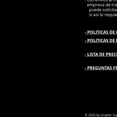
e
mpre
sa de tr
puede solicit
si así lo requi
- POLITICAS D
- POLITICAS DE
- L
ISTA DE PREC
- PREGUNTAS F
© 2020 by Graphic Su