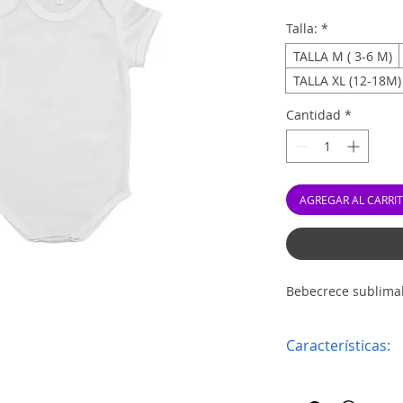
Talla:
*
TALLA M ( 3-6 M)
TALLA XL (12-18M)
Cantidad
*
AGREGAR AL CARRI
Bebecrece sublimab
Características:
Tela suave de 2
Tacto algodón