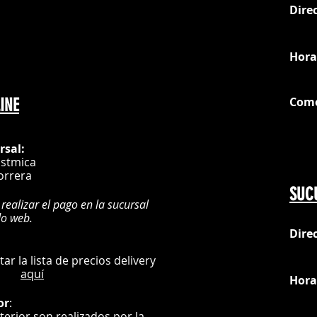
Dire
loc
Hora
Com
INE
G
rsal:
istmica
orrera
SUC
 realizar el pago en la sucursal
do web.
Dire
:
L
ultar la lista de precios delivery
aquí
Hora
or
:
nterior son realizados por la