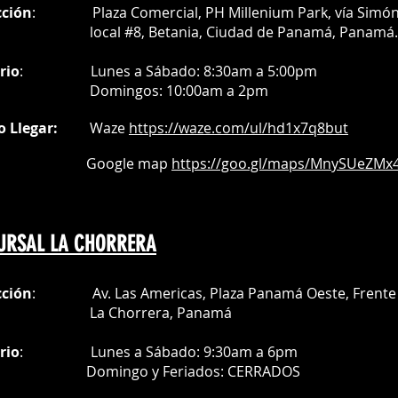
cción
: Plaza Comercial, PH Millenium Park, vía Simó
al #8, Betania, Ciudad de Panamá, Panamá.
rio
:
Lunes a Sábado: 8:30am a 5:00pm
Do
mingos:
10:00am a 2pm
o Llegar:
Waze
https://waze.com/
ul/hd1x7q
8but
oogle map
https://goo.gl/maps/MnySUeZMx4
URSAL LA CHORRERA
cción
: Av. Las Americas, Plaza Panamá Oeste, Frente 
a Chorrera,
Panamá
rio
:
Lunes a Sábado: 9:30am a 6pm
Do
mingo y Feriados:
CERRADOS