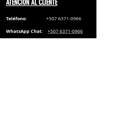
ATENCIÓN AL CLIENTE
Teléfono
:
+507 6371-0966
WhatsApp Chat
:
+507 6371-0966
Correo
:
pedidos@graphicsupply.com.pa
Horario
:
Lunes a Viernes:
8:30am a
5pm
Sábado
: 8:30am a
5pm
Domingo: 10am a
2pm
SUCURSAL TRANSISTMICA
Dirección
: Plaza Comercial, PH
Millenium Park, vía Simón Bolívar,