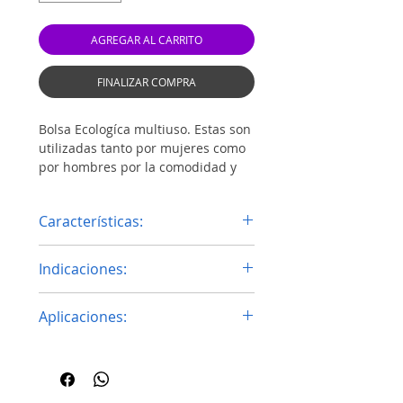
AGREGAR AL CARRITO
FINALIZAR COMPRA
Bolsa Ecologíca multiuso. Estas son
utilizadas tanto por mujeres como
por hombres por la comodidad y
tamaño para llevar lo que
deseamos.
Características:
Medidas: 33x40cm
Indicaciones:
Material: Canva
Color: Beige
Tiempo: 90-120 seg
Aplicaciones:
Temperatura: 180°C - 356°F
Presión Media.
Ideal para promover tu marca y
Impresión modo espejo.
ser usada como producto
publicitario.