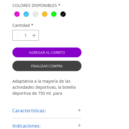
COLORES DISPONIBLES
*
Cantidad
*
AGREGAR AL CARRITO
FINALIZAR COMPRA
Adaptativa a la mayoría de las
actividades deportivas, la botella
deportiva de 750 ml. para
sublimación con aro de color
representa la opción perfecta
Características:
cuando se busca tamaño,
capacidad y maniobrabilidad.
Disponible en color blanco.
Confeccionada con diseño
Indicaciones:
Elaboradas con aluminio 6061