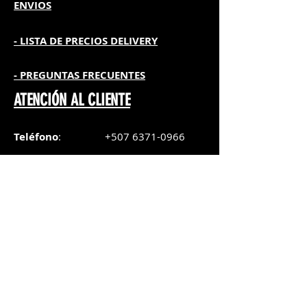
ENVIOS
- L
ISTA DE PRECIOS DELIVERY
- PREGUNTAS FRECUENTES
ATENCIÓN AL CLIENTE
Teléfono
:
+507 6371-0966
WhatsApp Chat
:
+507 6371-0966
Correo
:
pedidos@graphicsupply.com.pa
Horario
:
Lunes a Viernes:
8:30am a
5pm
Sábado
: 8:30am a
5pm
Domingo: 10am a