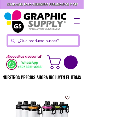
CLICK AQUI PARA CURSOS DE SUBLIMACIÓN Y DTF
NUESTROS PRECIOS AHORA INCLUYEN EL ITBMS
NUESTROS PRECIOS AHORA INCLUYEN EL ITBMS