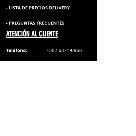
- L
ISTA DE PRECIOS DELIVERY
- PREGUNTAS FRECUENTES
ATENCIÓN AL CLIENTE
Teléfono
:
+507 6371-0966
WhatsApp Chat
:
+507 6371-0966
Correo
:
pedidos@graphicsupply.com.pa
Horario
:
Lunes a Viernes:
8:30am a
5pm
Sábado
: 8:30am a
5pm
Domingo: 10am a
2pm