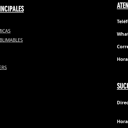
ATEN
INCIPALES
Telé
ICAS
What
BLIMABLES
Corr
Hora
S
ERS
Do
SUC
Dire
loc
Hora