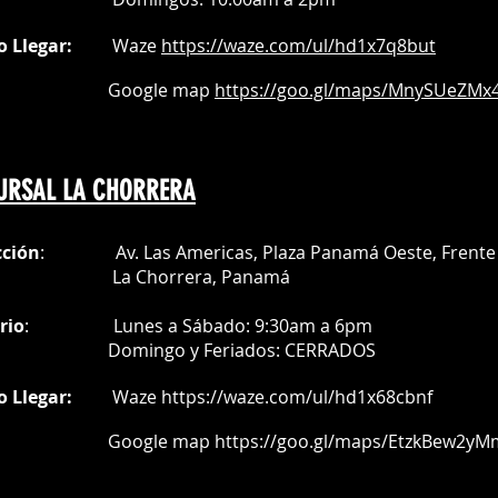
o Llegar:
Waze
https://waze.com/
ul/hd1x7q
8but
oogle map
https://goo.gl/maps/MnySUeZMx4
URSAL LA CHORRERA
cción
: Av. Las Americas, Plaza Panamá Oeste, Frente 
a Chorrera,
Panamá
rio
:
Lunes a Sábado: 9:30am a 6pm
Do
mingo y Feriados:
CERRADOS
o Llegar:
Waze
https://waze.com/ul/hd1x68cbnf
oogle map
https://goo.gl/maps/EtzkBew2yM