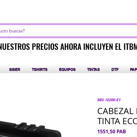
LICK AQUI PARA CURSOS DE SUBLIMACIÓN Y DT
NUESTROS PRECIOS AHORA INCLUYEN EL ITB
NUESTROS PRECIOS AHORA INCLUYEN EL ITB
SISER
TSHIRTS
EQUIPOS
TINTAS
DTF
PAP
SKU: I3200-E1
CABEZAL 
TINTA EC
Prec
1551,50 PAB