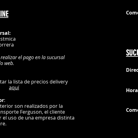
Com
INE
G
rsal:
istmica
orrera
SUC
 realizar el pago en la sucursal
do web.
Dire
:
L
ultar la lista de precios delivery
aquí
Hora
or
:
nterior son realizados por la
Com
ansporte Ferguson, el
cliente
ar el uso de una empresa distinta
G
ere.