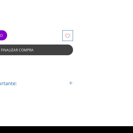
TO
FINALIZAR COMPRA
rtante:
que con la imagen que la pieza sea
su maquina, los consumibles no
ni devolución.
nibles unicamente en la sucural de
e intalación
seen garantía