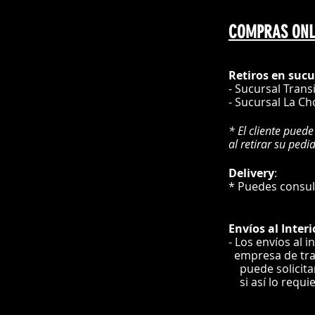
COMPRAS ONL
Retiros en sucu
- Sucursal Trans
- Sucursal La Ch
* El cliente puede
al retirar su pedi
Delivery
* Puedes cons
Envíos
al Interi
- Los envíos al i
e
mpre
sa de tr
puede solicit
si así lo requi