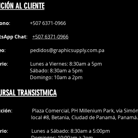
CIÓN AL CLIENTE
fono
:
+507 6371-0966
sApp Chat
:
+507 6371-0966
eo
:
pedidos@graphicsupply.com.pa
rio
:
Lunes a Viernes: 8:30am a
5pm
ábado
: 8:30am a 5pm
mingo: 10am a 2pm
URSAL TRANSISTMICA
cción
: Plaza Comercial, PH Millenium Park, vía Simó
al #8, Betania, Ciudad de Panamá, Panamá.
rio
:
Lunes a Sábado: 8:30am a 5:00pm
Do
mingos:
10:00am a 2pm