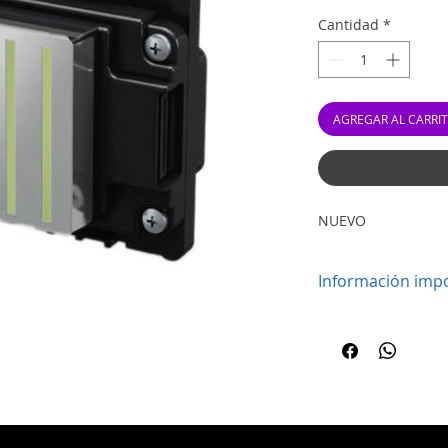
Cantidad
*
AGREGAR AL CARRI
NUEVO
Información impo
Por favor verifi
compatible con 
tienen garantía 
Repuestos dispo
Transistmica.
Precio no incluy
Cabezales no po