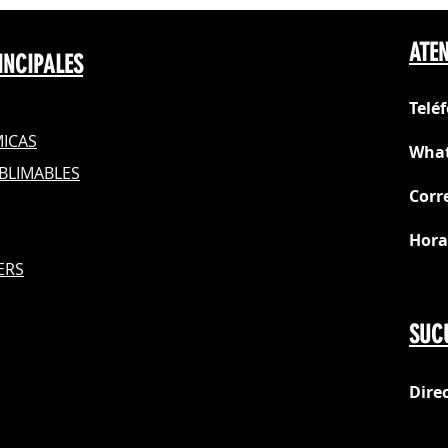
Precio no incluy
Cabezales no po
ATEN
INCIPALES
Telé
ICAS
What
BLIMABLES
Corr
Hora
S
ERS
Do
SUC
Dire
loc