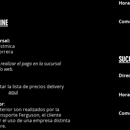
Hora
Com
INE
G
rsal:
istmica
orrera
SUC
 realizar el pago en la sucursal
do web.
Dire
:
L
ultar la lista de precios delivery
aquí
Hora
or
:
nterior son realizados por la
Com
ansporte Ferguson, el
cliente
ar el uso de una empresa distinta
G
ere.