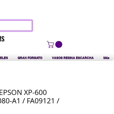
F
MS
MS
ELES
GRAN FORMATO
VASOS RESINA ESCARCHA
Más
EPSON XP-600
080-A1 / FA09121 /