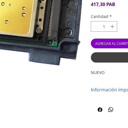
Preci
417,30 PAB
Cantidad
*
AGREGAR AL CARRI
NUEVO
Información impo
Por favor verifi
compatible con 
tienen garantía 
Repuestos dispo
Transistmica.