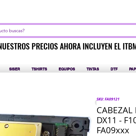
LICK AQUI PARA CURSOS DE SUBLIMACIÓN Y DT
NUESTROS PRECIOS AHORA INCLUYEN EL ITB
NUESTROS PRECIOS AHORA INCLUYEN EL ITB
SISER
TSHIRTS
EQUIPOS
TINTAS
DTF
PAP
SKU: FA09121
CABEZAL 
DX11 - F1
FA09xxx