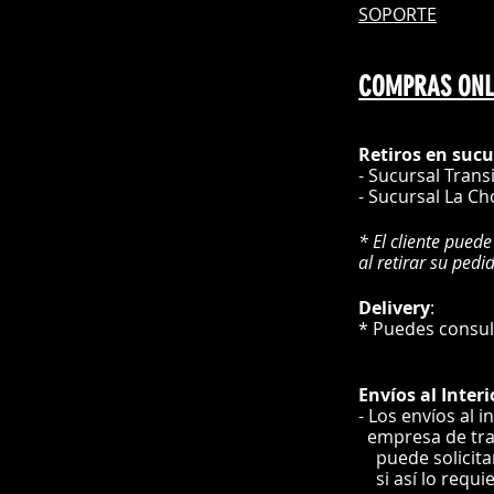
SOPORTE
COMPRAS ONL
Retiros en sucu
- Sucursal Trans
- Sucursal La Ch
* El cliente puede
al retirar su pedi
Delivery
* Puedes cons
Envíos
al Interi
- Los envíos al i
e
mpre
sa de tr
puede solicit
si así lo requi