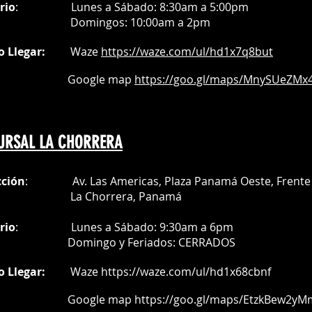
rio
:
Lunes a Sábado: 8:30am a 5:00pm
Do
mingos:
10:00am a 2pm
o Llegar:
Waze
https://waze.com/
ul/hd1x7q
8but
oogle map
https://goo.gl/maps/MnySUeZMx4
URSAL LA CHORRERA
cción
: Av. Las Americas, Plaza Panamá Oeste, Frente 
a Chorrera,
Panamá
rio
:
Lunes a Sábado: 9:30am a 6pm
Do
mingo y Feriados:
CERRADOS
o Llegar:
Waze
https://waze.com/ul/hd1x68cbnf
oogle map
https://goo.gl/maps/EtzkBew2yM