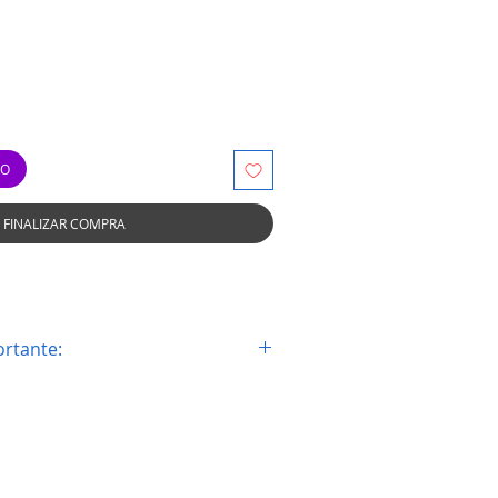
o
TO
FINALIZAR COMPRA
rtante:
que con la imagen que la pieza sea
su maquina, los consumibles no
ni devolución.
nibles unicamente en la sucural de