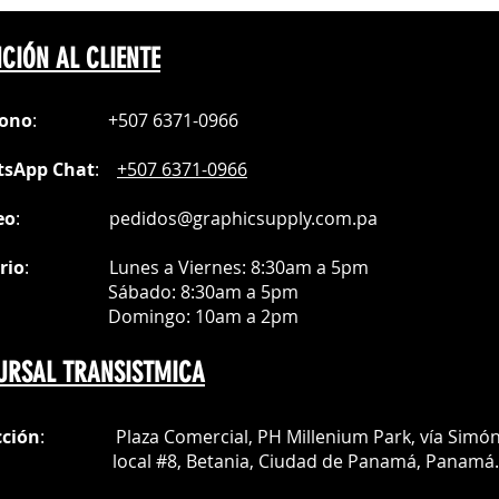
e intalación
seen garantía
CIÓN AL CLIENTE
fono
:
+507 6371-0966
sApp Chat
:
+507 6371-0966
eo
:
pedidos@graphicsupply.com.pa
rio
:
Lunes a Viernes: 8:30am a
5pm
ábado
: 8:30am a 5pm
mingo: 10am a 2pm
URSAL TRANSISTMICA
cción
: Plaza Comercial, PH Millenium Park, vía Simó
al #8, Betania, Ciudad de Panamá, Panamá.