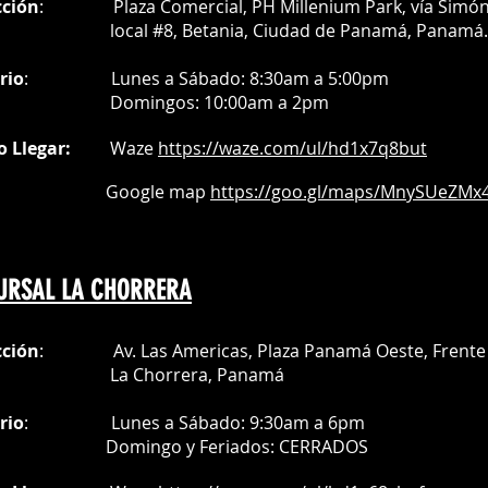
cción
: Plaza Comercial, PH Millenium Park, vía Simó
on dos potentes ventiladores
al #8, Betania, Ciudad de Panamá, Panamá.
disipar el calor con una eficiencia
zando un rendimiento estable y
rio
:
Lunes a Sábado: 8:30am a 5:00pm
equipo de grabado láser de CO2 o
Do
mingos:
10:00am a 2pm
o Llegar:
Waze
https://waze.com/
ul/hd1x7q
8but
oogle map
https://goo.gl/maps/MnySUeZMx4
URSAL LA CHORRERA
cción
: Av. Las Americas, Plaza Panamá Oeste, Frente 
a Chorrera,
Panamá
rio
:
Lunes a Sábado: 9:30am a 6pm
Do
mingo y Feriados:
CERRADOS