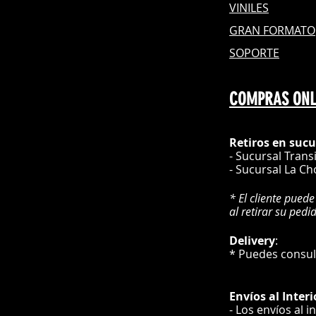
VINILES
GRAN FOR
MATO
SOPORTE
COMPRAS ONL
Retiros en sucu
- Sucursal Trans
- Sucursal La Ch
* El cliente puede
al retirar su pedi
Delivery
* Puedes cons
Envíos
al Interi
- Los envíos al i