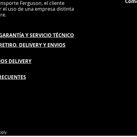
Com
ansporte Ferguson, el
cliente
ar el uso de una empresa distinta
G
ere.
E GARANTÍA
Y SERVICIO TÉCNICO
 RETIRO, DELIVERY Y ENVIOS
IOS DELIVERY
RECUENTES
pply.