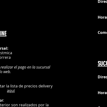
Dire
OMTech cuenta c
loc
integrados para 
óptima, garanti
Hora
duradero de su 
CNC.
Com
INE
G
rsal:
istmica
orrera
SUC
 realizar el pago en la sucursal
do web.
Dire
:
L
ultar la lista de precios delivery
aquí
Hora
or
:
nterior son realizados por la