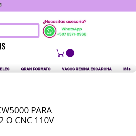
F
MS
MS
ELES
GRAN FORMATO
VASOS RESINA ESCARCHA
Más
CW5000 PARA
2 O CNC 110V
o