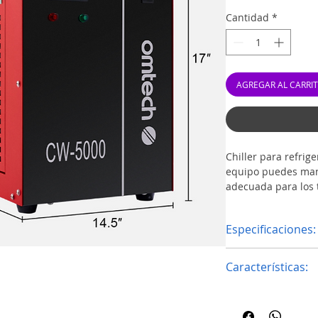
Cantidad
*
AGREGAR AL CARRI
Chiller para refrig
equipo puedes man
adecuada para los 
sobrecalentamientos
Especificaciones:
Este chiller posee 
Voltaje: 110V
Características:
Frecuencia: 50 /
Corriente: 3.5-6.
REFRIGERACIÓN 
Refrigérante: R
5000 de OMTech 
Capacidad: 1.6 