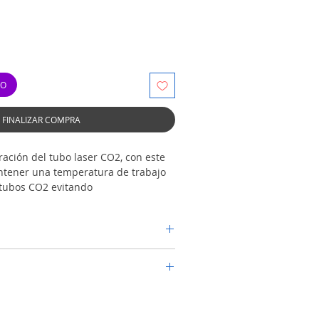
TO
FINALIZAR COMPRA
eración del tubo laser CO2, con este
tener una temperatura de trabajo
tubos CO2 evitando
 y limitando la vida del tubo.
un compresor que enfría el agua.
 60 Hz
5 A
POTENTE: El enfriador de agua CW-
410A
utiliza refrigerante R410a estándar
Gallon