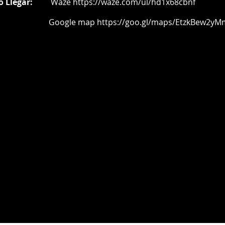
o Llegar:
Waze
https://waze.com/ul/hd1x68cbnf
oogle map
https://goo.gl/maps/EtzkBew2yM