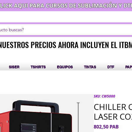
LICK AQUI PARA CURSOS DE SUBLIMACIÓN Y DT
NUESTROS PRECIOS AHORA INCLUYEN EL ITB
NUESTROS PRECIOS AHORA INCLUYEN EL ITB
SISER
TSHIRTS
EQUIPOS
TINTAS
DTF
PAP
SKU: CW5000
CHILLER 
LASER CO
Preci
802,50 PAB