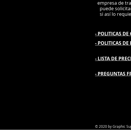
e
mpre
sa de tr
puede solicit
si así lo requi
- POLITICAS D
- POLITICAS DE
- L
ISTA DE PREC
- PREGUNTAS F
© 2020 by Graphic Su