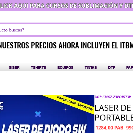
LICK AQUI PARA CURSOS DE SUBLIMACIÓN Y DT
NUESTROS PRECIOS AHORA INCLUYEN EL ITB
NUESTROS PRECIOS AHORA INCLUYEN EL ITB
SISER
TSHIRTS
EQUIPOS
TINTAS
DTF
PAP
SKU: CM67-Z3PORT5W
LASER DE
PORTABL
Pre
 1284,00 PAB 
99