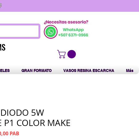
F
MS
MS
ELES
GRAN FORMATO
VASOS RESINA ESCARCHA
Más
 DIODO 5W
E P1 COLOR MAKE
cio
Precio de oferta
0,00 PAB