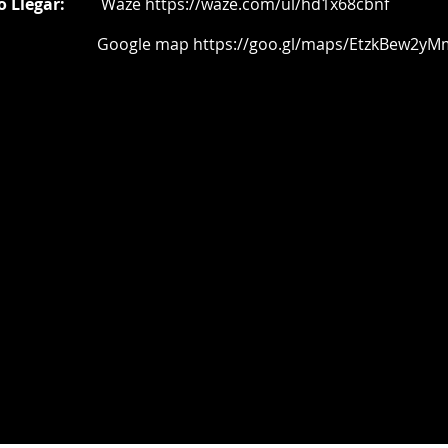
o Llegar:
Waze
https://waze.com/ul/hd1x68cbnf
oogle map
https://goo.gl/maps/EtzkBew2yM