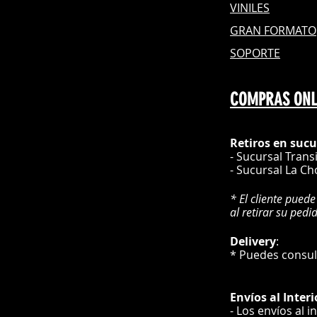
VINILES
GRAN FOR
MATO
SOPORTE
COMPRAS ONL
Retiros en sucu
- Sucursal Trans
- Sucursal La Ch
* El cliente puede
al retirar su pedi
Delivery
* Puedes cons
Envíos
al Interi
- Los envíos al i