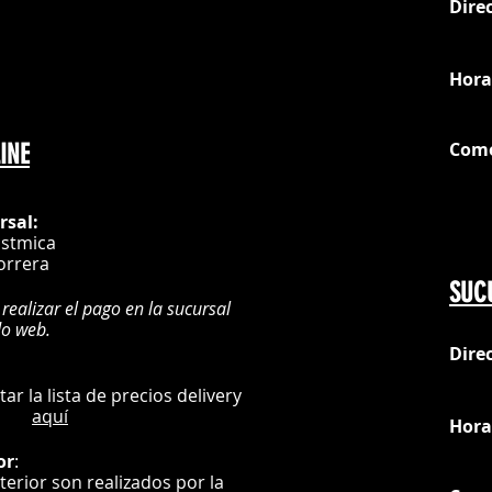
Dire
loc
Hora
Com
INE
G
rsal:
istmica
orrera
SUC
 realizar el pago en la sucursal
do web.
Dire
:
L
ultar la lista de precios delivery
aquí
Hora
or
:
nterior son realizados por la