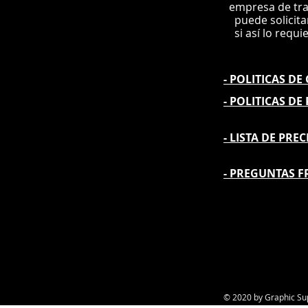
e
mpre
sa de tr
puede solicit
si así lo requi
- POLITICAS D
- POLITICAS DE
- L
ISTA DE PREC
- PREGUNTAS F
© 2020 by Graphic Su