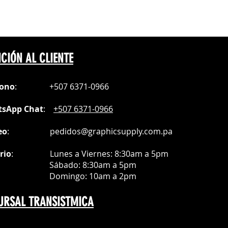
otal: Windows, Mac, Android, iOS.
l, gafas de protección.
rn y app engraver incluídas.
 kraft.
les: Español, inglés, francés,
e con sistema rotativo de láser
 y más.
No incluído).
y plegable: 22 x 13 x 22 cm | Peso:
CIÓN AL CLIENTE
ncluido por zoom
Make® de 18 meses.
fono
:
+507 6371-0966
sApp Chat
:
+507 6371-0966
eo
:
pedidos@graphicsupply.com.pa
rio
:
Lunes a Viernes: 8:30am a
5pm
ábado
: 8:30am a 5pm
mingo: 10am a 2pm
URSAL TRANSISTMICA