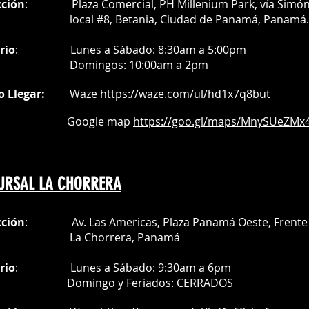
cción
: Plaza Comercial, PH Millenium Park, vía Simó
al #8, Betania, Ciudad de Panamá, Panamá.
rio
:
Lunes a Sábado: 8:30am a 5:00pm
Do
mingos:
10:00am a 2pm
o Llegar:
Waze
https://waze.com/
ul/hd1x7q
8but
oogle map
https://goo.gl/maps/MnySUeZMx4
URSAL LA CHORRERA
cción
: Av. Las Americas, Plaza Panamá Oeste, Frente 
a Chorrera,
Panamá
rio
:
Lunes a Sábado: 9:30am a 6pm
Do
mingo y Feriados:
CERRADOS