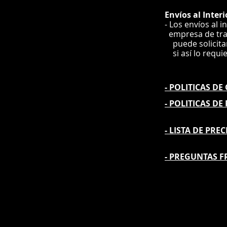
Envíos
al Interi
- Los envíos al i
e
mpre
sa de tr
puede solicit
si así lo requi
- POLITICAS D
- POLITICAS DE
- L
ISTA DE PREC
- PREGUNTAS F