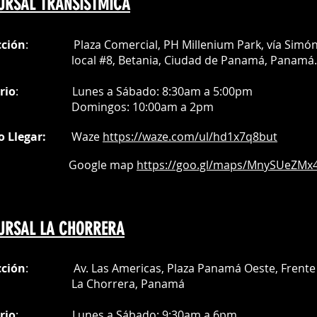
URSAL TRANSISTMICA
cción
: Plaza Comercial, PH Millenium Park, vía Simó
al #8, Betania, Ciudad de Panamá, Panamá.
rio
:
Lunes a Sábado: 8:30am a 5:00pm
Do
mingos:
10:00am a 2pm
o Llegar:
Waze
https://waze.com/
ul/hd1x7q
8but
oogle map
https://goo.gl/maps/MnySUeZMx4
URSAL LA CHORRERA
cción
: Av. Las Americas, Plaza Panamá Oeste, Frente 
a Chorrera,
Panamá
rio
:
Lunes a Sábado: 9:30am a 6pm