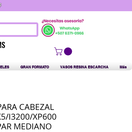
F
MS
MS
ELES
GRAN FORMATO
VASOS RESINA ESCARCHA
Más
PARA CABEZAL
5/I3200/XP600
PAR MEDIANO