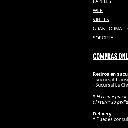
PAPELES
WER
VINILES
GRAN FOR
MATO
SOPORTE
COMPRAS ONL
Retiros en sucu
- Sucursal Trans
- Sucursal La Ch
* El cliente puede
al retirar su pedi
Delivery
* Puedes cons