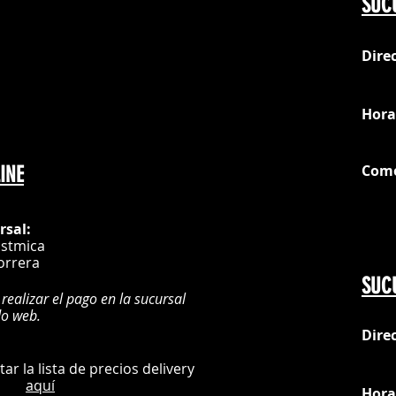
SUC
Dire
loc
Hora
Com
INE
G
rsal:
istmica
orrera
SUC
 realizar el pago en la sucursal
do web.
Dire
:
L
ultar la lista de precios delivery
aquí
Hora