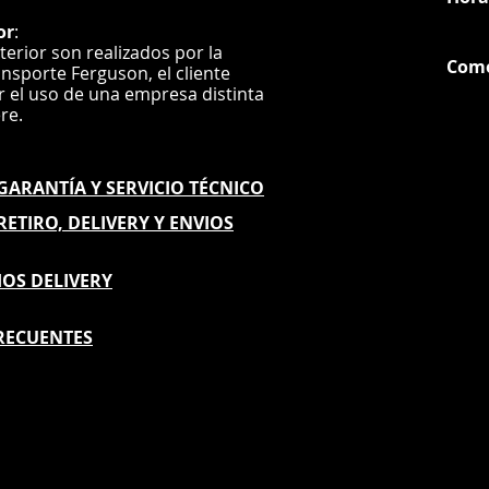
or
:
nterior son realizados por la
Com
ansporte Ferguson, el
cliente
ar el uso de una empresa distinta
G
ere.
E GARANTÍA
Y SERVICIO TÉCNICO
 RETIRO, DELIVERY Y ENVIOS
IOS DELIVERY
RECUENTES