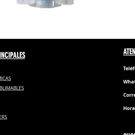
ATEN
INCIPALES
Telé
ICAS
What
BLIMABLES
Corr
Hora
S
ERS
Do