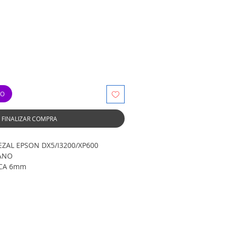
TO
FINALIZAR COMPRA
ZAL EPSON DX5/I3200/XP600
ANO
CA 6mm