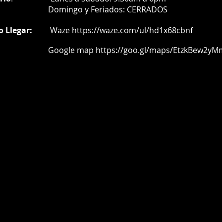
Do
mingo y Feriados:
CERRADOS
o Llegar:
Waze
https://waze.com/ul/hd1x68cbnf
oogle map
https://goo.gl/maps/EtzkBew2yM