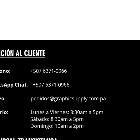
CIÓN AL CLIENTE
fono
:
+507 6371-0966
sApp Chat
:
+507 6371-0966
eo
:
pedidos@graphicsupply.com.pa
rio
:
Lunes a Viernes: 8:30am a
5pm
ábado
: 8:30am a 5pm
mingo: 10am a 2pm