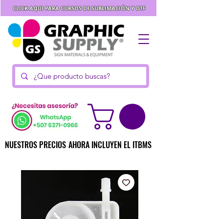
CLICK AQUI PARA CURSOS DE SUBLIMACIÓN Y DTF
NUESTROS PRECIOS AHORA INCLUYEN EL ITBMS
NUESTROS PRECIOS AHORA INCLUYEN EL ITBMS