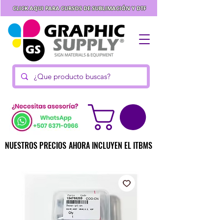
CLICK AQUI PARA CURSOS DE SUBLIMACIÓN Y DTF
NUESTROS PRECIOS AHORA INCLUYEN EL ITBMS
NUESTROS PRECIOS AHORA INCLUYEN EL ITBMS