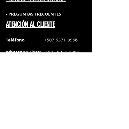
- PREGUNTAS FRECUENTES
ATENCIÓN AL CLIENTE
Teléfono
:
+507 6371-0966
WhatsApp Chat
:
+507 6371-0966
Correo
:
pedidos@graphicsupply.com.pa
Horario
:
Lunes a Viernes:
8:30am a
5pm
Sábado
: 8:30am a
5pm
Domingo: 10am a
2pm
SUCURSAL TRANSISTMICA