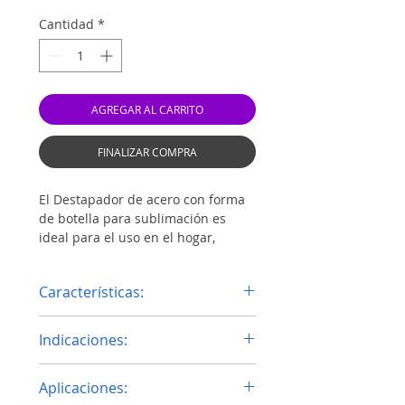
Cantidad
*
AGREGAR AL CARRITO
FINALIZAR COMPRA
El Destapador de acero con forma
de botella para sublimación es
ideal para el uso en el hogar,
oficina, paseos, reuniones, eventos
deportivos, viajes, o como obsequio
Características:
personal, esta bellísima jarra de
acero para sublimar como
Tamaño 4 x 14 cm
destapador es el compañero
Indicaciones:
Material Acero
perfecto para variados eventos.
Colores: blanco y plata
Tiempo: 60 - 90 seg
Personalizable por ambos lados.
Aplicaciones:
Temperatura: 180°C - 356°F