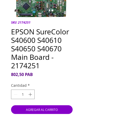
SKU: 2174251
EPSON SureColor
S40600 S40610
S40650 S40670
Main Board -
2174251
Precio
802,50 PAB
Cantidad
*
AGREGAR AL CARRITO