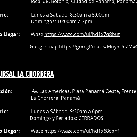
al #8, Betania, Ciudad de Panamá, Panamá.
rio
:
Lunes a Sábado: 8:30am a 5:00pm
Do
mingos:
10:00am a 2pm
o Llegar:
Waze
https://waze.com/
ul/hd1x7q
8but
oogle map
https://goo.gl/maps/MnySUeZMx4
URSAL LA CHORRERA
cción
: Av. Las Americas, Plaza Panamá Oeste, Frente 
a Chorrera,
Panamá
rio
:
Lunes a Sábado: 9:30am a 6pm
Do
mingo y Feriados:
CERRADOS
o Llegar:
Waze
https://waze.com/ul/hd1x68cbnf