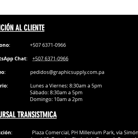
CIÓN AL CLIENTE
fono
:
+507 6371-0966
sApp Chat
:
+507 6371-0966
eo
:
pedidos@graphicsupply.com.pa
rio
:
Lunes a Viernes: 8:30am a
5pm
ábado
: 8:30am a 5pm
mingo: 10am a 2pm
URSAL TRANSISTMICA
cción
: Plaza Comercial, PH Millenium Park, vía Simó