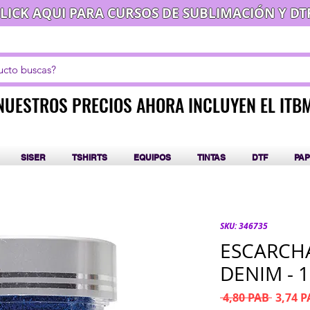
LICK AQUI PARA CURSOS DE SUBLIMACIÓN Y DT
NUESTROS PRECIOS AHORA INCLUYEN EL ITB
NUESTROS PRECIOS AHORA INCLUYEN EL ITB
SISER
TSHIRTS
EQUIPOS
TINTAS
DTF
PAP
SKU: 346735
ESCARCHA
DENIM - 1
Precio
 4,80 PAB 
3,74 