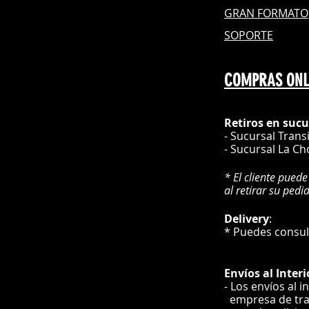
GRAN FOR
MATO
SOPORTE
COMPRAS ONL
Retiros en sucu
- Sucursal Trans
- Sucursal La Ch
* El cliente puede
al retirar su pedi
Delivery
* Puedes cons
Envíos
al Interi
- Los envíos al i
e
mpre
sa de tr