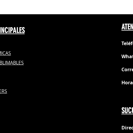
ATEN
INCIPALES
Telé
ICAS
What
BLIMABLES
Corr
Hora
S
ERS
Do
SUC
Dire