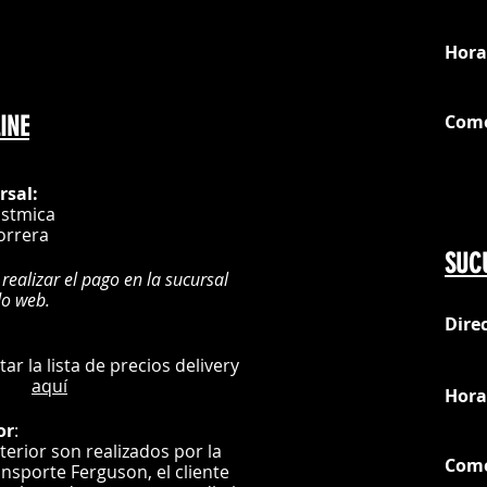
loc
Hora
Com
INE
G
rsal:
istmica
orrera
SUC
 realizar el pago en la sucursal
do web.
Dire
:
L
ultar la lista de precios delivery
aquí
Hora
or
:
nterior son realizados por la
Com
ansporte Ferguson, el
cliente