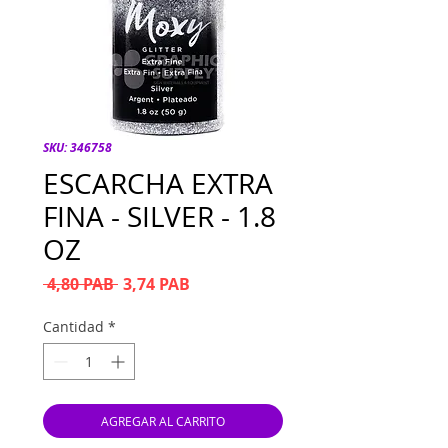
SKU: 346758
ESCARCHA EXTRA
FINA - SILVER - 1.8
OZ
Precio
Precio de oferta
 4,80 PAB 
3,74 PAB
Cantidad
*
AGREGAR AL CARRITO