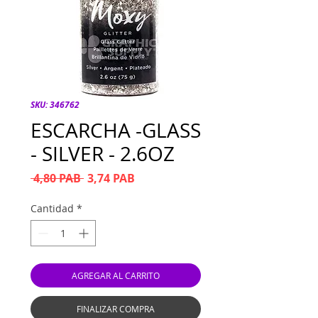
SKU: 346762
ESCARCHA -GLASS
- SILVER - 2.6OZ
Precio
Precio de oferta
 4,80 PAB 
3,74 PAB
Cantidad
*
AGREGAR AL CARRITO
FINALIZAR COMPRA