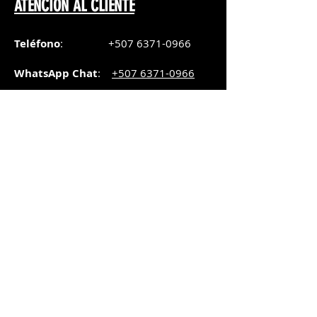
ATENCIÓN AL CLIENTE
Teléfono
:
+507 6371-0966
WhatsApp Chat
:
+507 6371-0966
Correo
:
pedidos@graphicsupply.com.pa
Horario
:
Lunes a Viernes:
8:30am a
5pm
Sábado
: 8:30am a
5pm
Domingo: 10am a
2pm
SUCURSAL TRANSISTMICA
Dirección
: Plaza Comercial, PH
Millenium Park, vía Simón Bolívar,