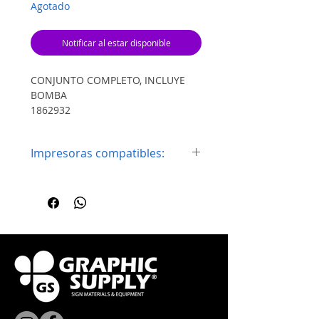
Agotado
Notificar al estar disponible
CONJUNTO COMPLETO, INCLUYE
BOMBA
1862932
1880515
Impresoras compatibles:
Epson EcoTank L18058 L8058
L8168 L8188 L18050 L8050 L8180
L8160