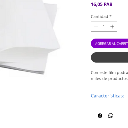
Precio
16,05 PAB
Cantidad
*
AGREGAR AL CARRI
Con este film podra
miles de productos 
Características:
Tamaño del horno
Cantidad por paqu