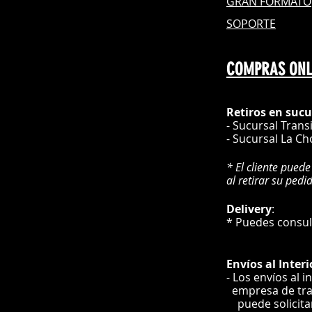
GRAN FOR
MATO
SOPORTE
COMPRAS ONL
Retiros en sucu
- Sucursal Trans
- Sucursal La Ch
* El cliente puede
al retirar su pedi
Delivery
* Puedes cons
Envíos
al Interi
- Los envíos al i
e
mpre
sa de tr
puede solicit