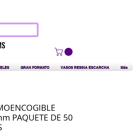
F
MS
MS
ELES
GRAN FORMATO
VASOS RESINA ESCARCHA
Más
RMOENCOGIBLE
mm PAQUETE DE 50
S