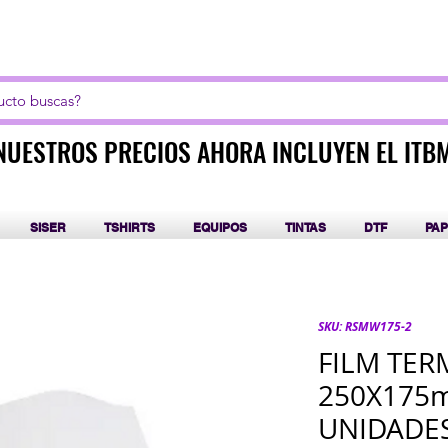
LICK AQUI PARA CURSOS DE SUBLIMACIÓN Y DT
NUESTROS PRECIOS AHORA INCLUYEN EL ITB
NUESTROS PRECIOS AHORA INCLUYEN EL ITB
SISER
TSHIRTS
EQUIPOS
TINTAS
DTF
PAP
SKU: RSMW175-2
FILM TE
250X175
UNIDADE