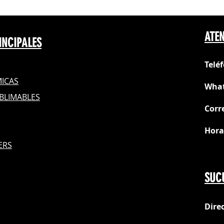
Rango de tempera
Garantía: 1 año
ATEN
INCIPALES
Telé
ICAS
What
BLIMABLES
Corr
Hora
S
ERS
Do
SUC
Dire
loc