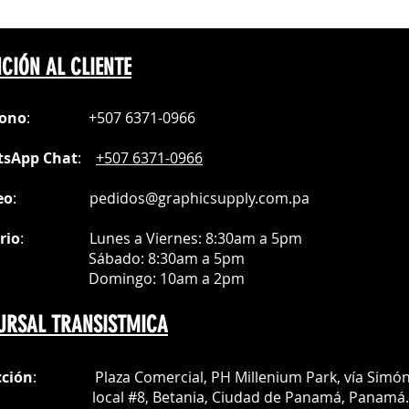
tura: 0-446℉（0-230℃）
CIÓN AL CLIENTE
fono
:
+507 6371-0966
sApp Chat
:
+507 6371-0966
eo
:
pedidos@graphicsupply.com.pa
rio
:
Lunes a Viernes: 8:30am a
5pm
ábado
: 8:30am a 5pm
mingo: 10am a 2pm
URSAL TRANSISTMICA
cción
: Plaza Comercial, PH Millenium Park, vía Simó
al #8, Betania, Ciudad de Panamá, Panamá.