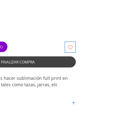
TO
FINALIZAR COMPRA
s hacer sublimación full print en
tales como tazas, jarras, etc
: Ancho 250mm Largo 175mm
ete: 50 unidades