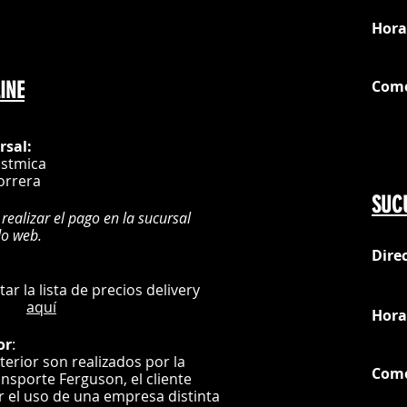
Hora
Com
INE
G
rsal:
istmica
orrera
SUC
 realizar el pago en la sucursal
do web.
Dire
:
L
ultar la lista de precios delivery
aquí
Hora
or
:
nterior son realizados por la
Com
ansporte Ferguson, el
cliente
ar el uso de una empresa distinta