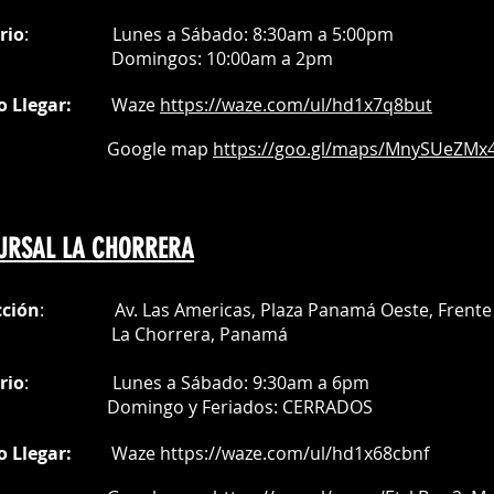
rio
:
Lunes a Sábado: 8:30am a 5:00pm
Do
mingos:
10:00am a 2pm
o Llegar:
Waze
https://waze.com/
ul/hd1x7q
8but
oogle map
https://goo.gl/maps/MnySUeZMx4
URSAL LA CHORRERA
cción
: Av. Las Americas, Plaza Panamá Oeste, Frente 
a Chorrera,
Panamá
rio
:
Lunes a Sábado: 9:30am a 6pm
Do
mingo y Feriados:
CERRADOS
o Llegar:
Waze
https://waze.com/ul/hd1x68cbnf