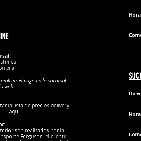
loc
Hora
Com
INE
G
rsal:
istmica
orrera
SUC
 realizar el pago en la sucursal
do web.
Dire
:
L
ultar la lista de precios delivery
aquí
Hora
or
:
nterior son realizados por la
Com
ansporte Ferguson, el
cliente