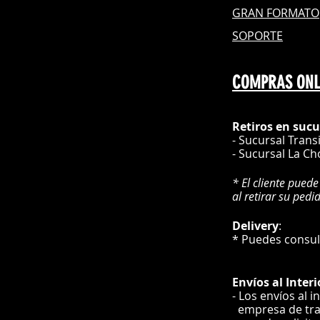
GRAN FOR
MATO
SOPORTE
COMPRAS ONL
Retiros en sucu
- Sucursal Trans
- Sucursal La Ch
* El cliente puede
al retirar su pedi
Delivery
* Puedes cons
Envíos
al Interi
- Los envíos al i
e
mpre
sa de tr