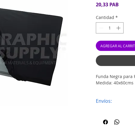
Precio
20,33 PAB
Cantidad
*
AGREGAR AL CARRI
Funda Negra para 
Medida: 40x60cms
Envíos:
Envíos al interi
preferencia.