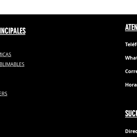
ATEN
INCIPALES
Telé
ICAS
What
BLIMABLES
Corr
Hora
S
ERS
Do
SUC
Dire