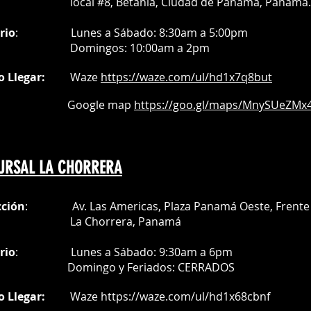
al #8, Betania, Ciudad de Panamá, Panamá.
rio
:
Lunes a Sábado: 8:30am a 5:00pm
Do
mingos:
10:00am a 2pm
o Llegar:
Waze
https://waze.com/
ul/hd1x7q
8but
oogle map
https://goo.gl/maps/MnySUeZMx4
URSAL LA CHORRERA
cción
: Av. Las Americas, Plaza Panamá Oeste, Frente 
a Chorrera,
Panamá
rio
:
Lunes a Sábado: 9:30am a 6pm
Do
mingo y Feriados:
CERRADOS
o Llegar:
Waze
https://waze.com/ul/hd1x68cbnf