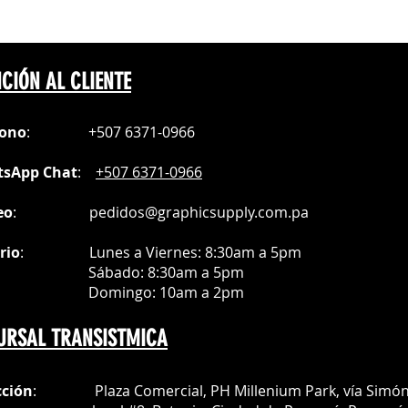
CIÓN AL CLIENTE
fono
:
+507 6371-0966
sApp Chat
:
+507 6371-0966
eo
:
pedidos@graphicsupply.com.pa
rio
:
Lunes a Viernes: 8:30am a
5pm
ábado
: 8:30am a 5pm
mingo: 10am a 2pm
URSAL TRANSISTMICA
cción
: Plaza Comercial, PH Millenium Park, vía Simó