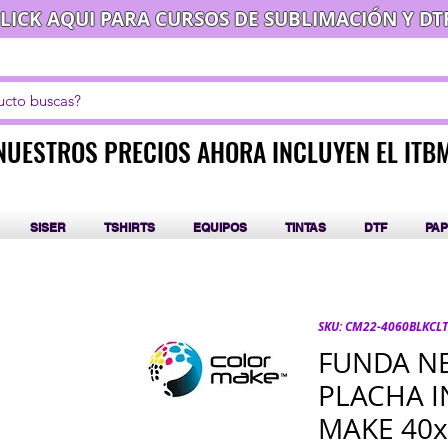
LICK AQUI PARA CURSOS DE SUBLIMACIÓN Y DT
NUESTROS PRECIOS AHORA INCLUYEN EL ITB
NUESTROS PRECIOS AHORA INCLUYEN EL ITB
SISER
TSHIRTS
EQUIPOS
TINTAS
DTF
PAP
SKU: CM22-4060BLKCLT
FUNDA N
PLACHA I
MAKE 40