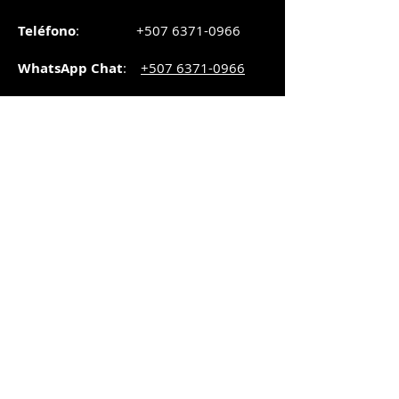
Teléfono
:
+507 6371-0966
WhatsApp Chat
:
+507 6371-0966
Correo
:
pedidos@graphicsupply.com.pa
Horario
:
Lunes a Viernes:
8:30am a
5pm
Sábado
: 8:30am a
5pm
Domingo: 10am a
2pm
SUCURSAL TRANSISTMICA
Dirección
: Plaza Comercial, PH
Millenium Park, vía Simón Bolívar,
local #8, Betania,