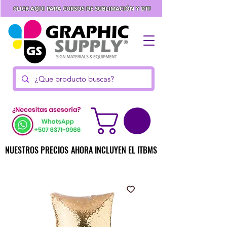
CLICK AQUI PARA CURSOS DE SUBLIMACIÓN Y DTF
NUESTROS PRECIOS AHORA INCLUYEN EL ITBMS
NUESTROS PRECIOS AHORA INCLUYEN EL ITBMS