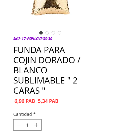
SKU: 17-FSPILCVRGS-30
FUNDA PARA
COJIN DORADO /
BLANCO
SUBLIMABLE " 2
CARAS "
Precio
Precio de oferta
 6,96 PAB 
5,34 PAB
Cantidad
*