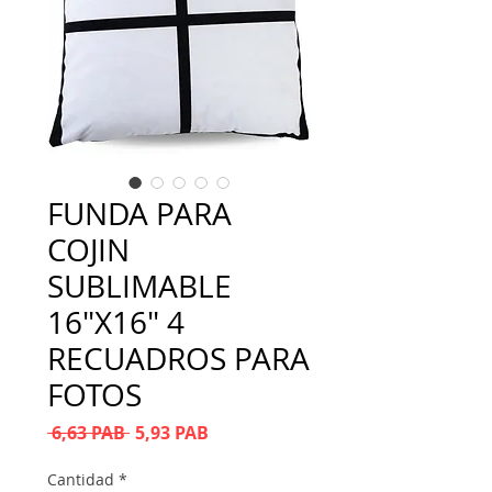
FUNDA PARA
COJIN
SUBLIMABLE
16"X16" 4
RECUADROS PARA
FOTOS
Precio
Precio de oferta
 6,63 PAB 
5,93 PAB
Cantidad
*