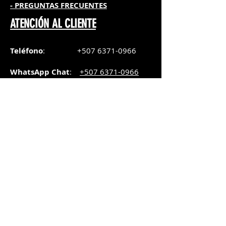
- PREGUNTAS FRECUENTES
ATENCIÓN AL CLIENTE
Teléfono
:
+507 6371-0966
WhatsApp Chat
:
+507 6371-0966
Correo
:
pedidos@graphicsupply.com.pa
Horario
:
Lunes a Viernes:
8:30am a
5pm
Sábado
: 8:30am a
5pm
Domingo: 10am a
2pm
SUCURSAL TRANSISTMICA