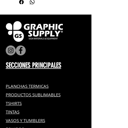
No incluye relleno
Hoteles, restaurantes, cafés y
clubs
SECCIONES PRINCIPALES
PLANCHAS TERMICAS
PRODUCTOS SUBLIMABLES
TSHIRTS
TINTAS
VASOS Y TUMBLERS