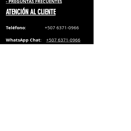
- PREGUNTAS FRECUENTES
ATENCIÓN AL CLIENTE
Teléfono
:
+507 6371-0966
WhatsApp Chat
:
+507 6371-0966
Correo
:
pedidos@graphicsupply.com.pa
Horario
:
Lunes a Viernes:
8:30am a
5pm
Sábado
: 8:30am a
5pm
Domingo: 10am a
2pm
SUCURSAL TRANSISTMICA