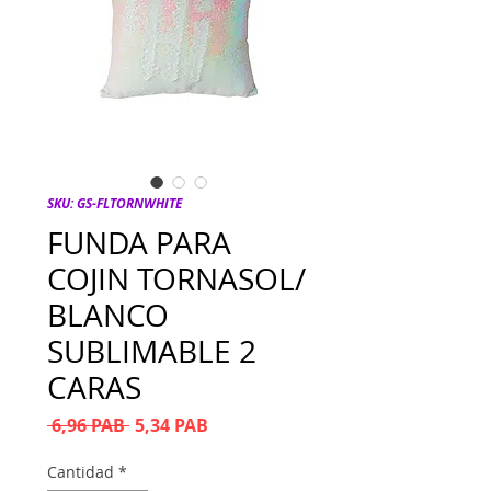
SKU: GS-FLTORNWHITE
FUNDA PARA
COJIN TORNASOL/
BLANCO
SUBLIMABLE 2
CARAS
Precio
Precio de oferta
 6,96 PAB 
5,34 PAB
Cantidad
*