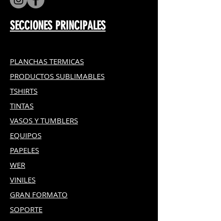
blanco puro.
Materiales: Malla de plástico y tela
SECCIONES PRINCIPALES
de polyester.
PLANCHAS TERMICAS
PRODUCTOS SUBLIMABLES
TSHIRTS
TINTAS
VASOS Y TUMBLERS
EQUIPOS
PAPELES
WER
VINILES
GRAN FOR
MATO
SOPORTE